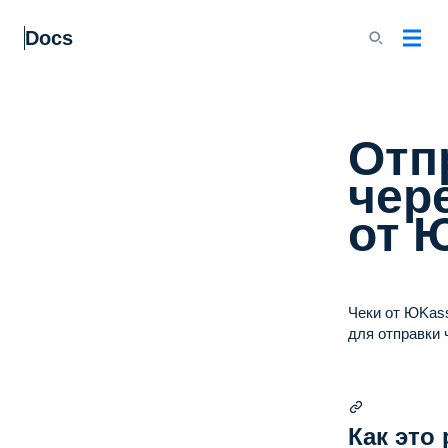
Docs
Отп
чер
от 
Чеки от ЮKas
для отправки 
Как это