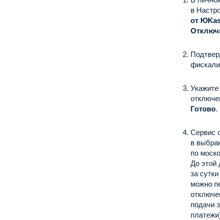
в Настр
от ЮKa
Отключи
Подтвер
фискали
Укажите
отключе
Готово
.
Сервис 
в выбран
по моск
До этой 
за сутки
можно п
отключе
подачи 
платежи