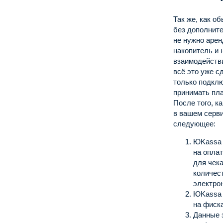
Так же, как о
без дополнит
не нужно аре
накопитель и 
взаимодейств
всё это уже с
только подклю
принимать пл
После того, к
в вашем серви
следующее:
ЮKassa 
на опла
для чека
количест
электро
ЮKassa 
на фиск
Данные 