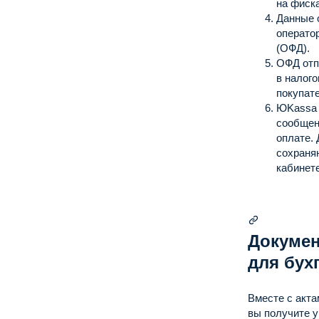
на фиск
Данные 
операто
(ОФД).
ОФД отп
в налого
покупат
ЮKassa 
сообщен
оплате.
сохраня
кабинете
Докуме
для бух
Вместе с акта
вы получите 