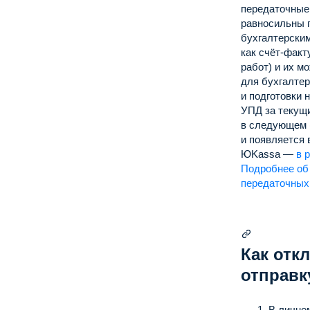
передаточные
равносильны 
бухгалтерским
как счёт-факт
работ) и их м
для бухгалтер
и подготовки 
УПД за текущ
в следующем (
и появляется 
ЮKassa —
в 
Подробнее об
передаточных
Как отк
отправк
В лично