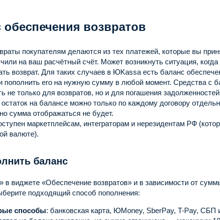
 обеспечения возвратов
раты покупателям делаются из тех платежей, которые вы приня
чили на ваш расчётный счёт. Может возникнуть ситуация, когда 
ть возврат. Для таких случаев в ЮKassa есть баланс обеспеч
 пополнить его на нужную сумму в любой момент. Средства с 
ь не только для возвратов, но и для погашения задолженносте
остаток на балансе можно только по каждому договору отдель
но сумма отображаться не будет.
оступен маркетплейсам, интеграторам и нерезидентам РФ (кото
ой валюте).
олнить баланс
 в виджете «Обеспечение возвратов» и в зависимости от суммы
ыберите подходящий способ пополнения:
рые способы
: банковская карта, ЮMoney, SberPay, T-Pay, СБП 