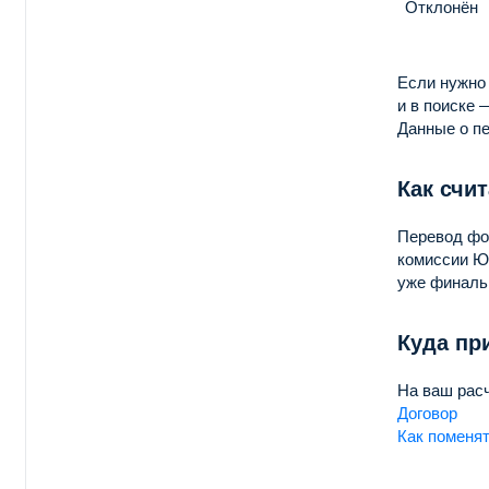
Отклонён
Если нужно 
и в поиске 
Данные о п
Как счи
Перевод фо
комиссии ЮK
уже финаль
Куда пр
На ваш расч
Договор
Как поменя