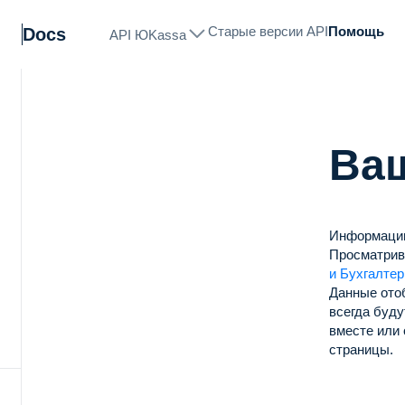
Старые версии API
Помощь
Docs
API ЮKassa
Ва
нию
Информацию
Просматрив
и Бухгалтер
Данные ото
всегда буду
вместе или 
страницы.
х
ты