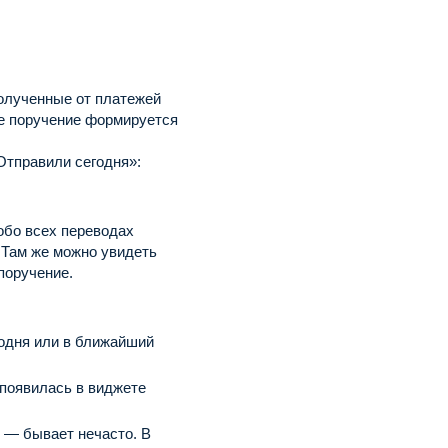
олученные от платежей
ое поручение формируется
Отправили сегодня»:
обо всех переводах
 Там же можно увидеть
поручение.
одня или в ближайший
 появилась в виджете
л — бывает нечасто. В