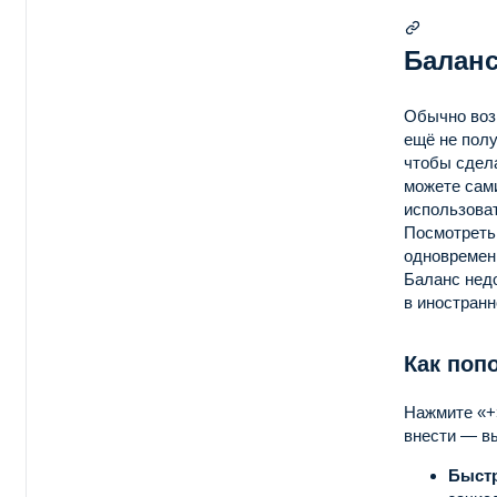
Баланс
Обычно возв
ещё не полу
чтобы сдела
можете сами
использоват
Посмотреть 
одновремен
Баланс нед
в иностранн
Как поп
Нажмите «+»
внести — в
Быст