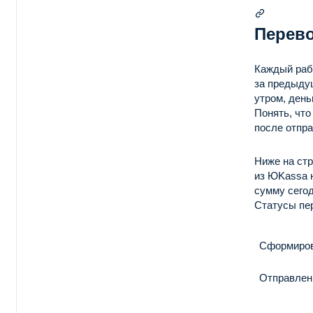
Перево
Каждый раб
за предыду
утром, день
Понять, что
после отпра
Ниже на стр
из ЮKassa 
сумму сего
Статусы пе
Сформиро
Отправлен