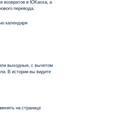
я возвратов в ЮKassa, а
ового перевода.
ью календаря
или выходные, с вычетом
ли. В истории вы видите
менять на странице