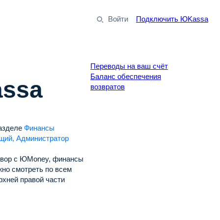
Войти
Подключить ЮKassa
Переводы на ваш счёт
Баланс обеспечения
ssa
возвратов
разделе
Финансы
щий, Администратор
говор с ЮMoney, финансы
жно смотреть по всем
рхней правой части