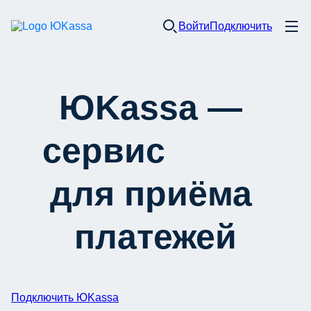
Войти
Подключить
ЮKassa — 
сервис
для приёма 
платежей
Подключить ЮKassa