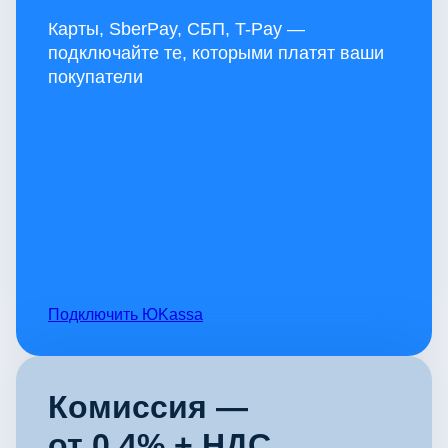
Карты, SberPay, СБП, T-Pay —
подключайте те, которыми платят ваши
покупатели
Подключить ЮKassa
Комиссия —
от 0,4% + НДС