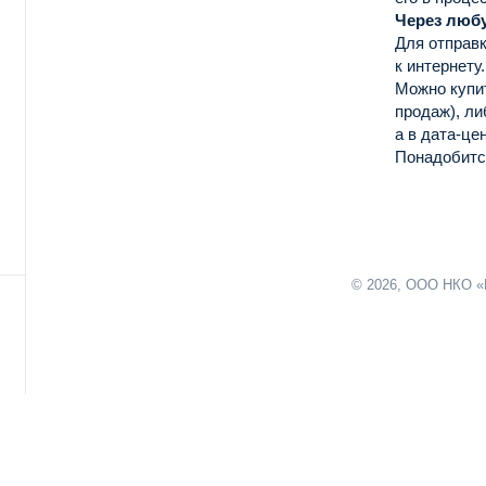
Через люб
Для отправк
к интернету.
Можно купит
продаж), ли
а в дата-це
Понадобитс
нию
© 2026, ООО НКО «
х