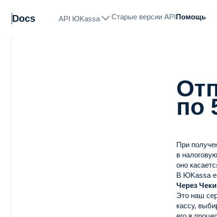
Старые версии API
Помощь
Docs
API ЮKassa
Отп
по 
При получен
в налоговую
оно касаетс
В ЮKassa ес
Через Чеки
Это наш сер
кассу, выби
его в проце