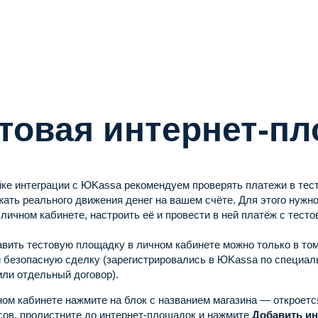
товая интернет-п
ке интеграции с ЮKassa рекомендуем проверять платежи в тес
ать реального движения денег на вашем счёте. Для этого нужн
личном кабинете, настроить её и провести в ней платёж с тес
вить тестовую площадку в личном кабинете можно только в том
 безопасную сделку (зарегистрировались в ЮKassa по специал
ли отдельный договор).
ном кабинете нажмите на блок с названием магазина — откроетс
сов, пролистните до интернет-площадок и нажмите
Добавить и