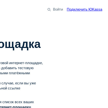
Войти
Подключить ЮKassa
лощадка
товой интернет-площадке,
о добавить тестовую
товыми платёжными
 случае, если вы уже
ьной ссылке
я список всех ваших
нтернет-площадку
.