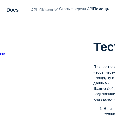
Старые версии API
Помощь
Docs
API ЮKassa
Тес
нию
При настрой
чтобы избеж
площадку в 
данными.
Важно
Доба
подключили
или заключи
В лич
серви