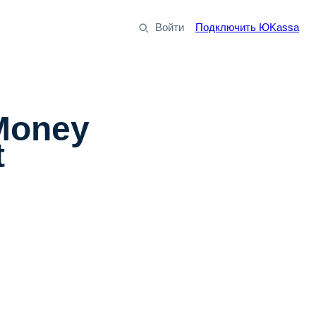
Войти
Подключить ЮKassa
Money
t