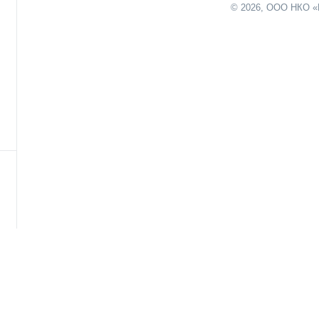
© 2026, ООО НКО «
нию
х
ты