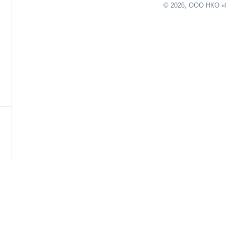
© 2026, ООО НКО «
нию
х
ты