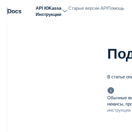
API ЮKassa
Старые версии API
Помощь
Docs
Инструкции
По
В статье оп
Обычные вы
ки
нюансы, пр
инструкции 