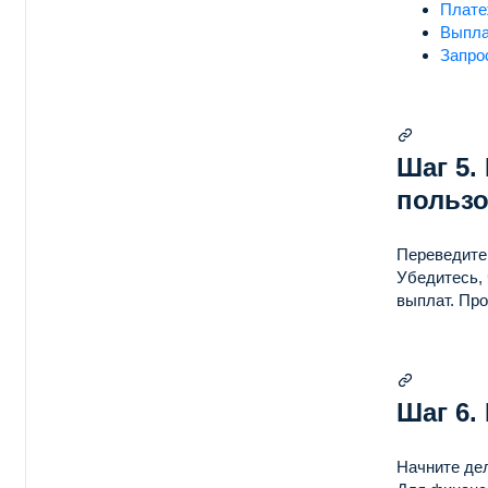
Плате
Выпла
Запро
Шаг 5.
польз
Переведите 
Убедитесь,
выплат.
Про
Шаг 6.
Начните де