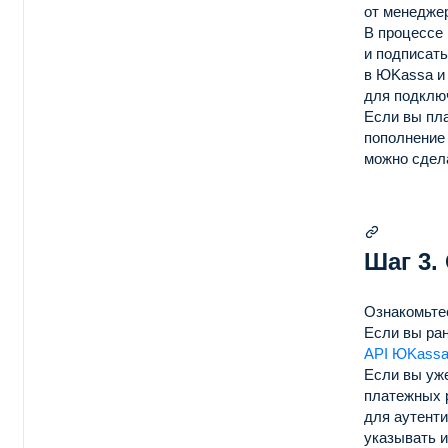
от менеджер
В процессе
и подписать
в ЮKassa и
для подклю
Если вы пла
пополнение 
можно сдел
Шаг 3.
Ознакомьте
Если вы ра
API ЮKassa
Если вы уже
платежных 
для аутенти
указывать 