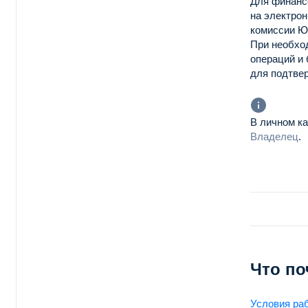
Для финанс
на электрон
комиссии Ю
При необхо
операций и 
для подтве
В личном к
Владелец
.
Что по
Условия ра