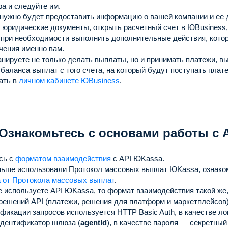
а и следуйте им.
 нужно будет предоставить информацию о вашей компании и ее 
 юридические документы, открыть расчетный счет в ЮBusiness,
 при необходимости выполнить дополнительные действия, кото
чения именно вам.
нируете не только делать выплаты, но и принимать платежи, в
баланса выплат с того счета, на который будут поступать плат
ать в
личном кабинете ЮBusiness
.
 Ознакомьтесь с основами работы с 
сь с
форматом взаимодействия
с API ЮKassa.
ньше использовали Протокол массовых выплат ЮKassa, ознако
 от Протокола массовых выплат
.
 используете API ЮKassa, то формат взаимодействия такой же, 
решений API (платежи, решения для платформ и маркетплейсов)
фикации запросов используется HTTP Basic Auth, в качестве л
идентификатор шлюза (
agentId
), в качестве пароля — секретный