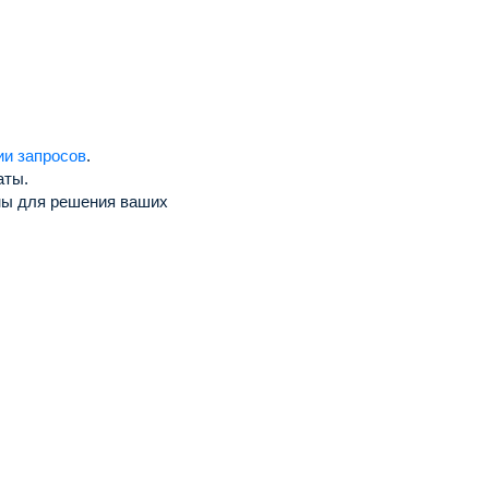
ии запросов
.
аты.
жны для решения ваших