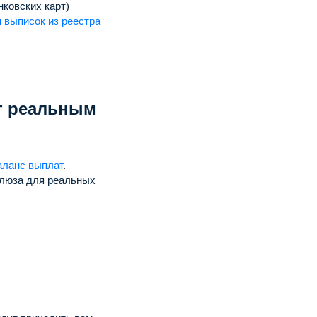
нковских карт)
 выписок из реестра
т реальным
аланс выплат
.
шлюза для реальных