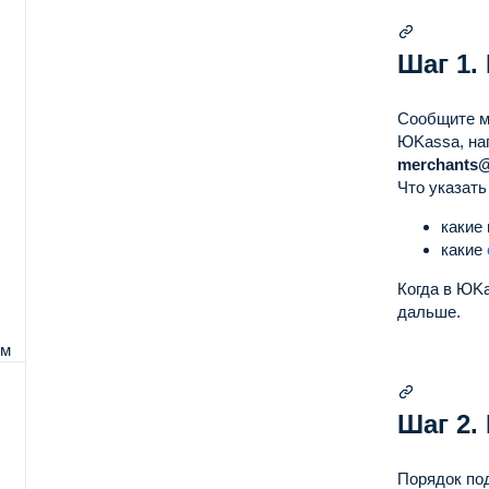
Шаг 1.
а
Сообщите м
еля
ЮKassa, нап
merchants
Что указать
какие
какие
Когда в ЮKa
дальше.
рм
Шаг 2.
Порядок по