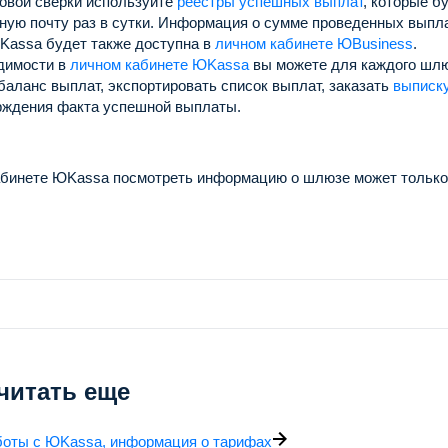
овой сверки используйте
реестры успешных выплат
, которые б
ную почту раз в сутки.
Информация о сумме проведенных выплат
Kassa будет также доступна в
личном кабинете ЮBusiness
.
димости в
личном кабинете ЮKassa
вы можете для каждого шлю
баланс выплат, экспортировать список выплат, заказать
выписку
рждения факта успешной выплаты.
абинете ЮKassa посмотреть информацию о шлюзе может только
читать еще
боты с ЮKassa, информация о тарифах