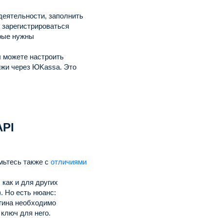
деятельности, заполнить
 зарегистрироваться
рые нужны
ы можете настроить
ежи через ЮKassa.
Это
API
мьтесь также с
отличиями
как и для других
.
Но есть нюанс:
огина необходимо
 ключ для него.