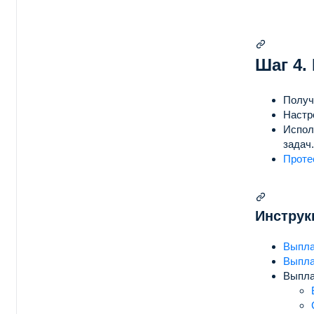
Шаг 4.
Получ
Настр
Испол
задач.
Проте
Инструк
Выпла
Выпла
Выпла