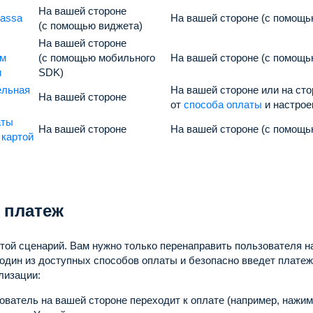
На вашей стороне
assa
На вашей стороне (с помощь
(с помощью виджета)
На вашей стороне
ом
(с помощью мобильного
На вашей стороне (с помощь
и
SDK)
ельная
На вашей стороне или на ст
На вашей стороне
от
способа оплаты
и настрое
аты
На вашей стороне
На вашей стороне (с помощью
 картой
 платеж
той сценарий.
Вам нужно только перенаправить пользователя н
 один из доступных способов оплаты и безопасно введет плате
лизации:
ователь на вашей стороне переходит к оплате (например, нажима