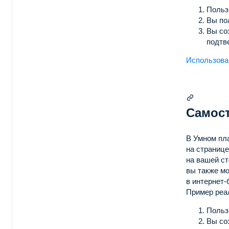
Польз
Вы по
Вы со
подтв
Использова
Самост
В Умном пл
на страниц
на вашей с
вы также мо
в интернет-
Пример реа
Польз
Вы со