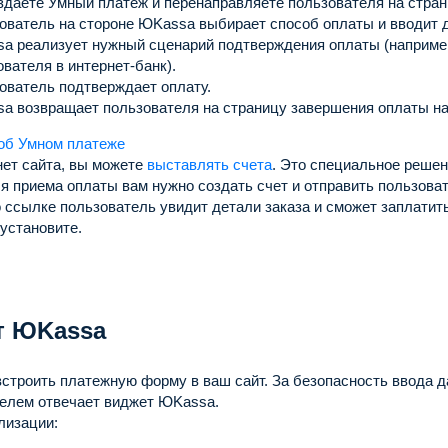
здаете Умный платеж и перенаправляете пользователя на стра
ователь на стороне ЮKassa выбирает способ оплаты и вводит 
a реализует нужный сценарий подтверждения оплаты (наприме
вателя в интернет-банк).
ователь подтверждает оплату.
a возвращает пользователя на страницу завершения оплаты на
об Умном платеже
нет сайта, вы можете
выставлять счета
.
Это специальное решен
я приема оплаты вам нужно создать счет и отправить пользоват
 ссылке пользователь увидит детали заказа и сможет заплатить 
установите.
т ЮKassa
встроить платежную форму в ваш сайт.
За безопасность ввода 
телем отвечает виджет ЮKassa.
лизации: