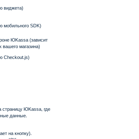
ю виджета)
ю мобильного SDK)
ороне ЮKassa (зависит
к вашего магазина)
 Checkout.js)
а страницу ЮKassa, где
жные данные.
ет на кнопку).