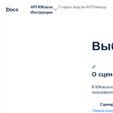
API ЮKassa
Старые версии API
Помощь
Docs
Инструкции
Выб
О сцен
В ЮKassa ес
пользовате
Сцена
Умный пла