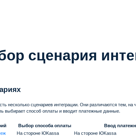
ор сценария инте
ариях
ть несколько сценариев интеграции.
Они различаются тем, на 
ль выбирает способ оплаты и вводит платежные данные.
рий
Выбор способа оплаты
Ввод платеж
теж
На стороне ЮKassa
На стороне ЮKassa