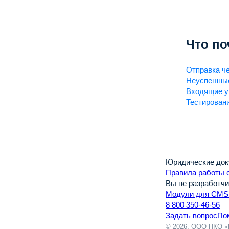
Что по
Отправка че
Неуспешны
Входящие у
Тестирован
Юридические до
Правила работы 
Вы не разработчи
Модули для CMS
8 800 350-46-56
Задать вопрос
По
© 2026, ООО НКО «