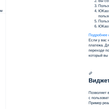
Вы со
Польз
рм
ЮKass
пользо
Польз
ЮKass
Подробнее 
Если у вас 
ки
платежа.
Дл
переходе по
который вы 
Видже
Позволяет 
с пользова
Пример реа