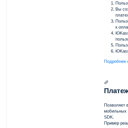
Польз
Вы со
плате
Польз
к опла
ЮKass
пользо
Польз
ЮKass
Подробнее 
Плате
Позволяет 
мобильных
SDK.
Пример реа