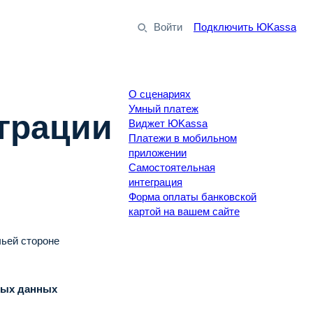
Войти
Подключить ЮKassa
О сценариях
Умный платеж
грации
Виджет ЮKassa
Платежи в мобильном
приложении
Самостоятельная
интеграция
Форма оплаты банковской
картой на вашем сайте
чьей стороне
ных данных