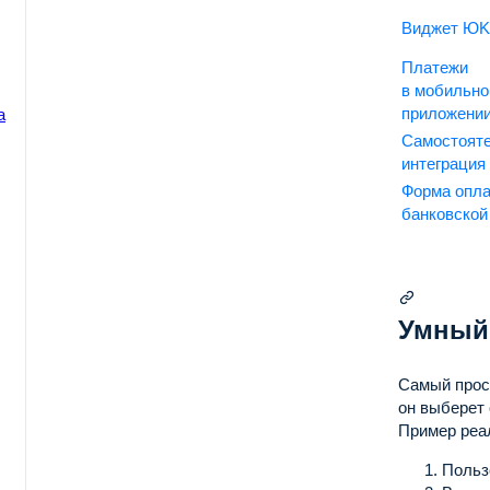
Виджет ЮK
Платежи
в мобильн
приложени
а
Самостоят
еля
интеграция
Форма опл
банковской
Умный
Самый прос
он выберет
Пример реа
Польз