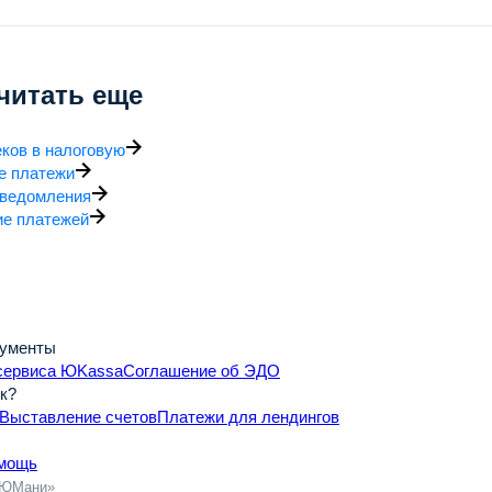
читать еще
ков в налоговую
е платежи
ведомления
ие платежей
кументы
сервиса ЮKassa
Соглашение об ЭДО
к?
Выставление счетов
Платежи для лендингов
мощь
ЮМани
»