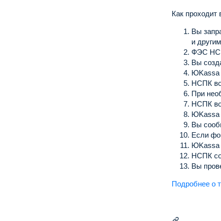
Как проходит 
Вы запр
и други
ФЭС НСП
Вы созд
ЮKassa 
НСПК во
При нео
НСПК во
ЮKassa 
Вы сооб
Если фо
ЮKassa 
НСПК со
Вы пров
Подробнее о т