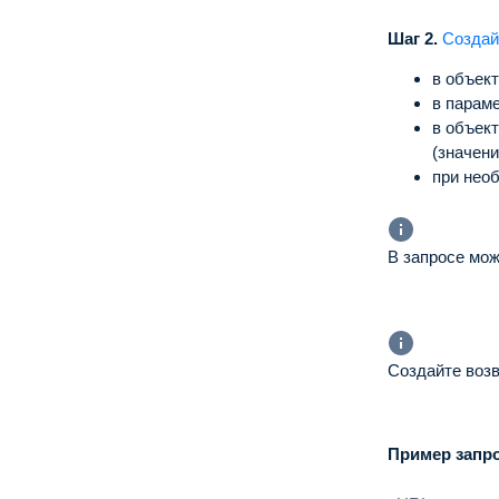
Шаг 2.
Создай
в объек
в парам
в объек
(значен
при нео
В запросе мо
Создайте возв
Пример запро