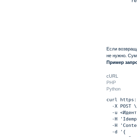
        "re
           
           
           
           
           
           
           
Если возвраща
           
не нужно.
Сум
        }

Пример запро
      }'
cURL
PHP
Python
curl
 https:
  -X POST 
\
  -u 
<
Идент
  -H 
'Idemp
  -H 
'Conte
  -d 
'{
