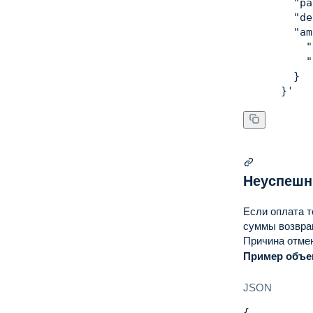
        "pa
        "de
        "am
          "
          "
        }

      }'
Неуспешн
Если оплата т
суммы возвращ
Причина отме
Пример объек
JSON
{