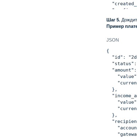
"created_
"confirma
"type"
:
Шаг 5.
Дождит
"enforc
Пример плате
"return
"confir
JSON
}
,
"test"
:
f
{
"paid"
:
f
"id"
:
"2d
"refundab
"status"
:
"metadata
"amount"
:
"order_
"value"
}
"curren
}
}
,
"income_a
"value"
"curren
}
,
"recipien
"accoun
"gatewa