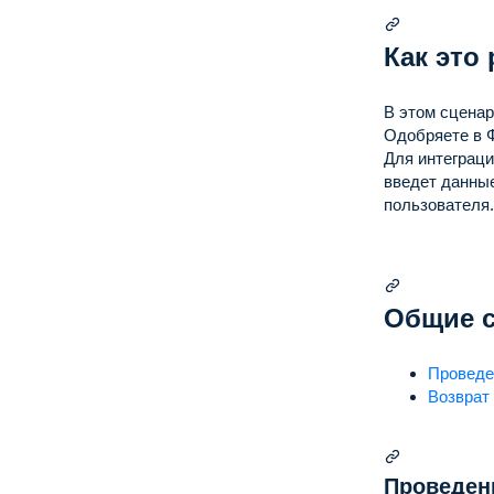
Как это
В этом сценар
Одобряете в 
Для интеграци
введет данны
пользователя.
Общие с
Проведе
Возврат
Проведен