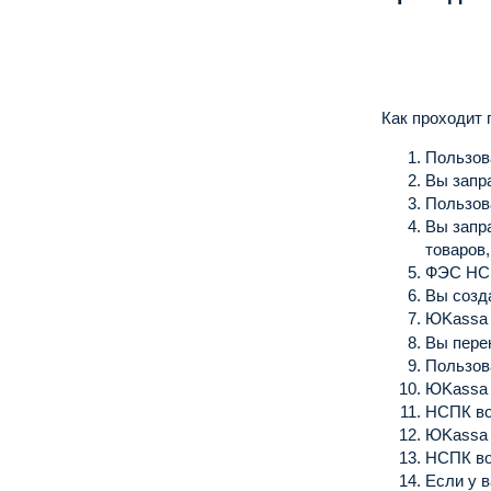
Как проходит 
Пользов
Вы запр
Пользов
Вы запр
товаров
ФЭС НСП
Вы созд
ЮKassa 
Вы пере
Пользов
ЮKassa 
НСПК во
ЮKassa 
НСПК во
Если у 