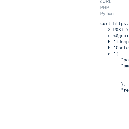
cURL
PHP
Python
curl
 https:
  -X POST 
\
  -u 
<
Идент
  -H 
'Idemp
  -H 
'Conte
  -d 
'{

        "pa
        "am
           
           
        },

        "re
           
           
           
           
           
           