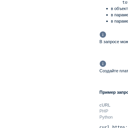
to
в объек
в парам
в парам
В запросе мо
Создайте плат
Пример запр
cURL
PHP
Python
curl
 https: