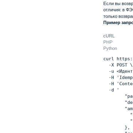
Если вы возвр
отличия: в ФЭ
только возвр
Пример запро
cURL
PHP
Python
curl
 https:
  -X POST 
\
  -u 
<
Идент
  -H 
'Idemp
  -H 
'Conte
  -d 
'

        "pa
        "de
        "am
          "
          "
        },
