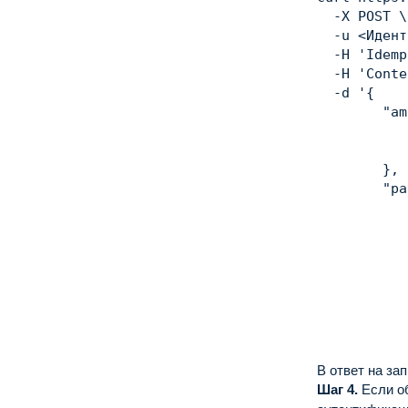
  -X POST 
\
  -u 
<
Идент
  -H 
'Idemp
  -H 
'Conte
  -d 
'{

        "am
           
           
        },

        "pa
           
           
           
           
           
           
           
           
           
В ответ на за
           
Шаг 4.
Если о
           