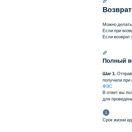
"test"
:
f
"refunded
Возврат
"value"
"curren
Можно делат
}
,
Если при возв
"paid"
:
t
Если возврат 
"refundab
"metadata
"order_
}
,
Полный в
"descript
}
Шаг 1.
Отправ
получили при 
ФЭС
В ответ вы по
для проведен
Срок жизни ид