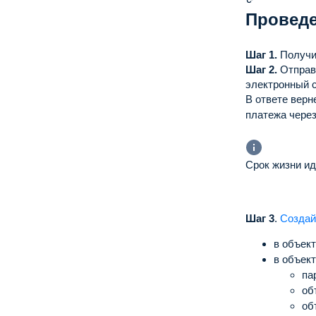
Проведе
Шаг 1.
Получи
Шаг 2.
Отправ
электронный с
В ответе верн
платежа чере
Срок жизни ид
Шаг 3
.
Создай
в объек
в объек
па
об
об