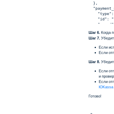
}
,
"payment_
"type"
:
"id"
:
"
"saved"
"card"
:
Шаг 6.
Когда 
"firs
Шаг 7.
Убедит
"last
"expi
Если ис
"expi
Если отп
"card
Шаг 8.
}
,
Убедит
"electr
Если от
"amou
и провер
"va
Если от
"cu
ЮKassa
}
,
"bask
Готово!
}
,
"captured
"created_