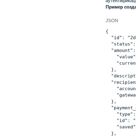
аутентификаци
           
Пример созда
           
           
JSON
           
        },

{
        "co
"id"
:
"2d
           
"status"
:
           
"amount"
:
        },

"value"
        "ca
"curren
        "de
}
,
        "me
"descript
           
"recipien
        }

"accoun
      }'
"gatewa
}
,
"payment_
"type"
:
"id"
:
"
"saved"
}
,