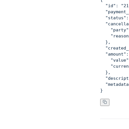
"id"
:
"21
"payment_
"status"
:
"cancella
"party"
"reason
}
,
"created_
"amount"
:
"value"
"curren
}
,
"descript
"metadata
}