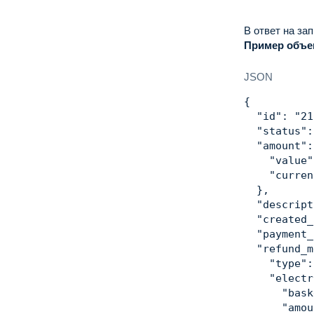
           
           
В ответ на за
        },

Пример объек
        "de
        "me
JSON
           
        }

{
      }'
"id"
:
"21
"status"
:
"amount"
:
"value"
"curren
}
,
"descript
"created_
"payment_
"refund_m
"type"
:
"electr
"bask
"amou