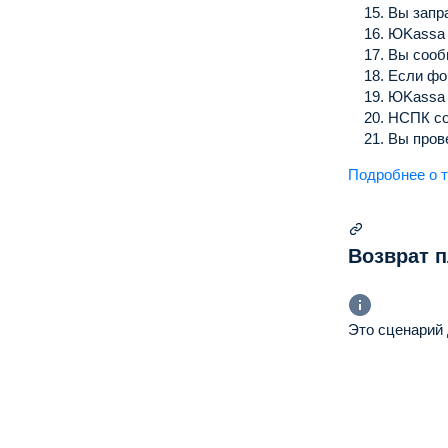
Вы запр
ЮKassa 
Вы сооб
Если фо
ЮKassa 
НСПК со
Вы пров
Подробнее о т
Возврат 
Это сценарий 