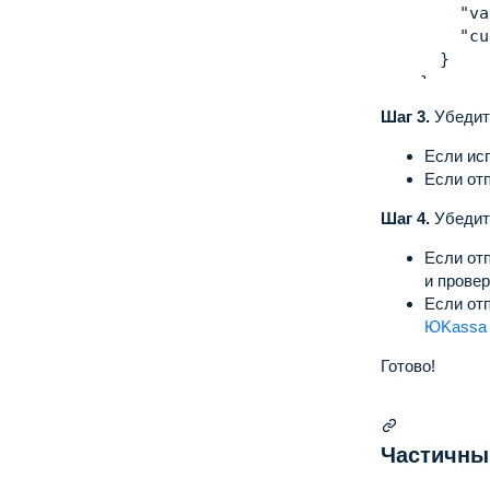
"va
"cu
}
}
,
"articl
Шаг 3.
Убедит
{
"ar
Если ис
"pa
Если отп
"tr
Шаг 4.
Убедит
"qu
}
,
Если от
{
и провер
"ar
Если от
"pa
ЮKassa
"tr
"qu
Готово!
}
]
}
,
"metadata
Частичны
}