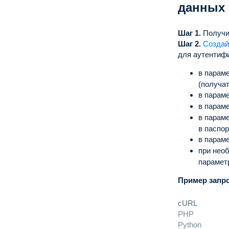
данных
Шаг 1.
Получи
Шаг 2.
Создай
для аутентиф
в парам
(получа
в парам
в парам
в парам
в паспор
в парам
при нео
парамет
Пример запро
cURL
PHP
Python