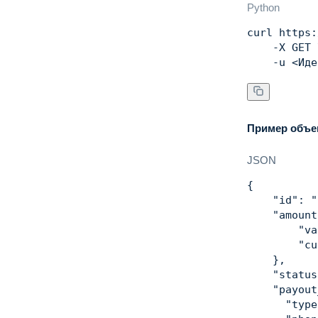
Python
curl
 https:
    -X GET 
    -u 
<
Иде
Пример объек
JSON
{
"id"
:
"
"amount
"va
"cu
}
,
"status
"payout
"type