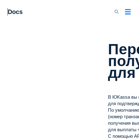
Docs
Пер
пол
для
В ЮKassa вы 
для подтверж
По умолчанию
(номер транза
получения вы
для выплаты 
С помощью AP