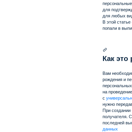
персональные
для подтвержд
для любых ви
В этой статье
попали в выпи
Как это
Вам необходим
рождения и пе
персональных
на проведени
с
универсальн
нужно переда
При создании
получателя.
С
последней вы
данных