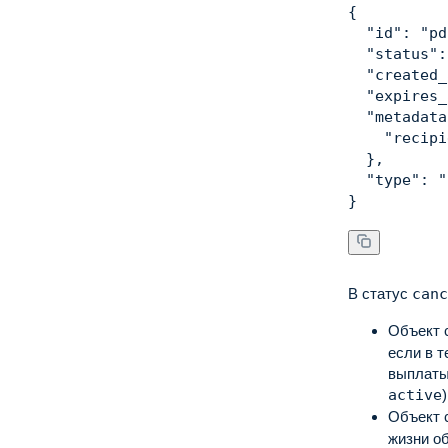
{
"id"
:
"pd
"status"
:
"created_
"expires_
"metadata
"recipi
}
,
"type"
:
"
}
В статус
canc
Объект 
если в т
выплаты
active
)
Объект 
жизни о