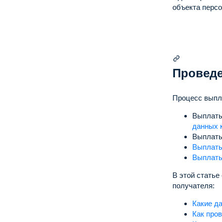
объекта перс
Провед
Процесс выпла
Выплаты
данных 
Выплат
Выплаты
Выплаты
В этой статье
получателя:
Какие д
Как про