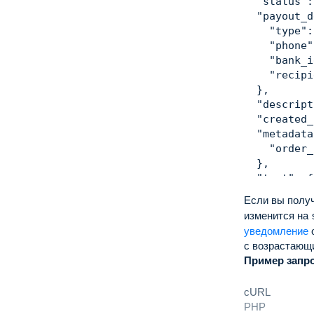
"status"
:
"payout_d
"type"
:
"phone"
"bank_i
"recipi
}
,
"descript
"created_
"metadata
"order_
}
,
"test"
:
f
}
Если вы полу
изменится на
уведомление
с возрастающ
Пример запр
cURL
PHP