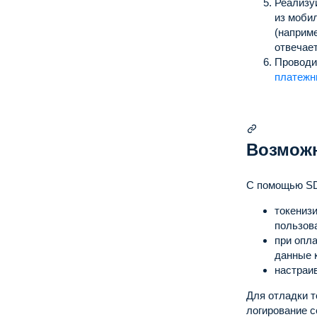
Реализу
из моби
(наприме
отвечает
Проводи
платежн
Возмож
С помощью SD
токениз
пользов
при опла
данные 
настраи
Для отладки 
логирование с