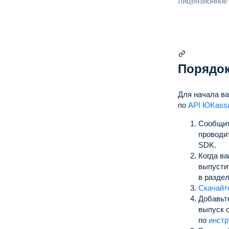
лицензионное
Порядок
Для начала в
по
API ЮKass
Сообщит
проводи
SDK.
Когда в
выпустит
в разде
Скачайт
Добавьт
выпуск 
по
инстр