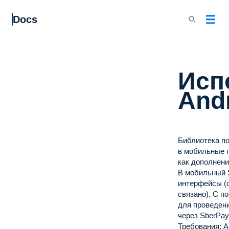
Docs
Исп
And
Библиотека по
в мобильные п
как дополнени
В мобильный 
интерфейсы (ф
связано).
С п
для проведени
через SberPa
Требования: A