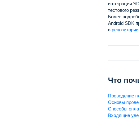
интеграции S
тестового реж
Более подроб
Android SDK п
в
репозитори
Что поч
Проведение п
Основы прове
Способы опл
Входящие ув