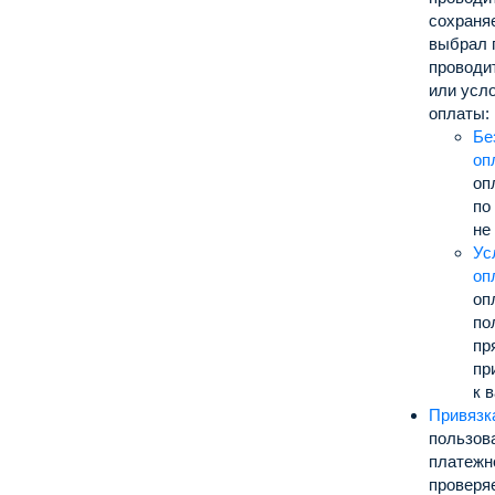
сохраня
выбрал 
проводи
или усл
оплаты:
Бе
оп
оп
по
не
Ус
оп
оп
по
пр
пр
к 
Привязк
пользов
платежн
проверяе