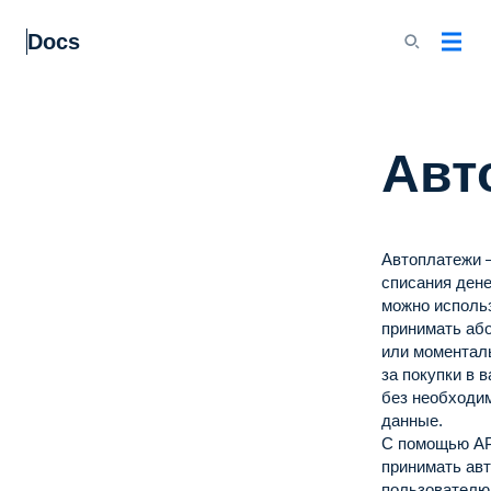
Docs
Авт
Автоплатежи 
списания дене
можно использ
принимать або
или моментал
за покупки в 
без необходи
данные.
С помощью AP
принимать ав
пользователю