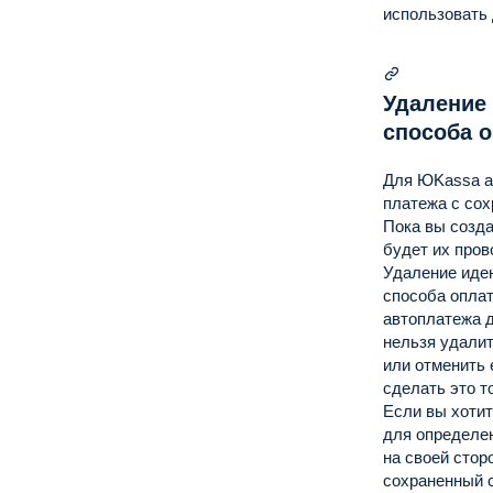
использовать
Удаление
способа 
Для ЮKassa а
платежа с со
Пока вы созд
будет их пров
Удаление иде
способа опла
автоплатежа д
нельзя удали
или отменить 
сделать это т
Если вы хоти
для определен
на своей стор
сохраненный 