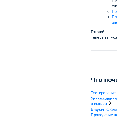
та
сп
Пр
Пл
оп
Готово!
Теперь вы мож
Что поч
Тестирование
Универсальны
и выплат
Виджет ЮKas
Проведение п