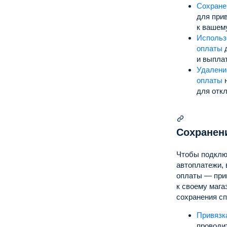
Сохране
для при
к вашему
Использ
оплаты
д
и выплат
Удалени
оплаты
н
для отк
Сохранен
Чтобы подклю
автоплатежи, 
оплаты — при
к своему мага
сохранения сп
Привязк
проводи