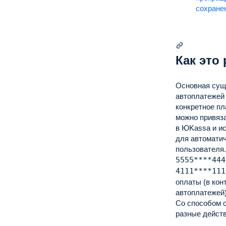
сохране
Как это
Основная сущ
автоплатежей
конкретное пл
можно привяза
в ЮKassa и и
для автоматич
пользователя.
5555****444
4111****111
оплаты (в кон
автоплатежей)
Со способом 
разные действ