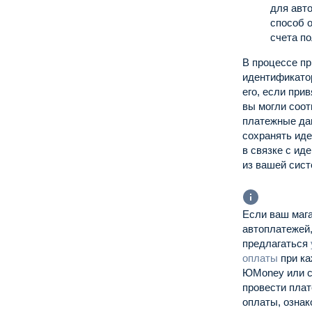
для авто
способ о
счета п
В процессе пр
идентификато
его, если при
вы могли соот
платежные да
сохранять ид
в связке с ид
из вашей сис
Если ваш мага
автоплатежей,
предлагаться
оплаты
при ка
ЮMoney или с
провести плат
оплаты, ознак