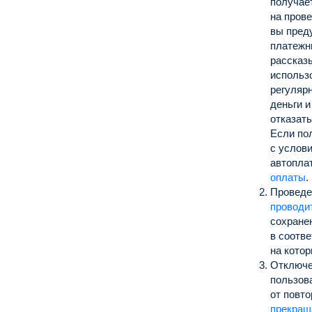
получае
на пров
вы преду
платежн
рассказы
использ
регуляр
деньги и
отказать
Если по
с услов
автопла
оплаты
.
Проведе
проводи
сохране
в соотве
на кото
Отключе
пользов
от повт
прекращ