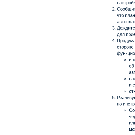
настрой
Сообщит
что пла
автопла
Дождитес
для при
Продума
стороне
функцио
ин
об
ав
на
и 
от
Реализу
по инст
Со
че
ил
мо