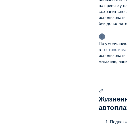
на привязку 
сохранит спос
использовать 
без дополнит
По умолчанию
в
тестовом ма
использовать
магазине, на
Жизнен
автопла
Подключ