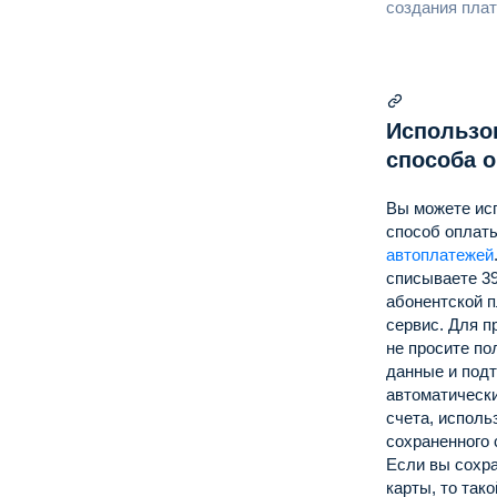
создания пла
Использо
способа 
Вы можете ис
способ оплат
автоплатежей
списываете 39
абонентской п
сервис.
Для п
не просите по
данные и подт
автоматически
счета, исполь
сохраненного 
Если вы сохр
карты, то так