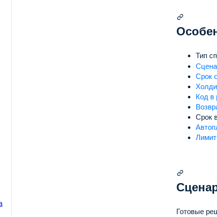
Особе
Тип с
Сцена
еля
Срок 
Холди
Код в
Возвр
Срок 
Автоп
Лими
Сценар
а
Готовые ре