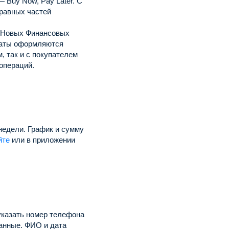
 Buy Now, Pay Later.
С
равных частей
 Новых Финансовых
раты оформляются
, так и с покупателем
операций.
недели.
График и сумму
йте
или в приложении
указать номер телефона
анные.
ФИО и дата