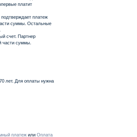
 впервые платит
м подтверждает платеж
асти суммы.
Остальные
.
ый счет.
Партнер
й части суммы.
0 лет.
Для оплаты нужна
мный платеж
или
Оплата