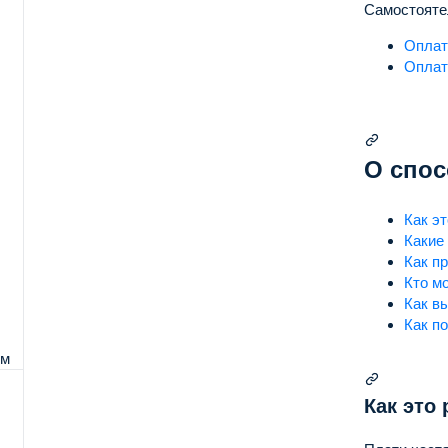
Самостояте
Оплат
Оплат
О спос
Как э
Какие
Как п
Кто м
Как в
Как п
рм
Как это 