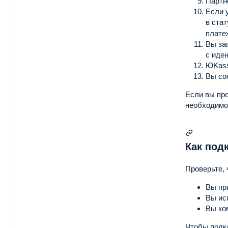
Партн
Если 
в ста
платеж
Вы за
с иде
ЮKass
Вы со
Если вы пр
необходимо 
Как под
Проверьте, 
Вы пр
Вы ис
Вы ко
Чтобы подк