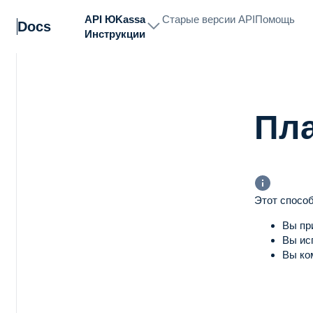
API ЮKassa
Старые версии API
Помощь
Docs
Инструкции
Пла
Этот способ
Вы пр
Вы ис
Вы ко