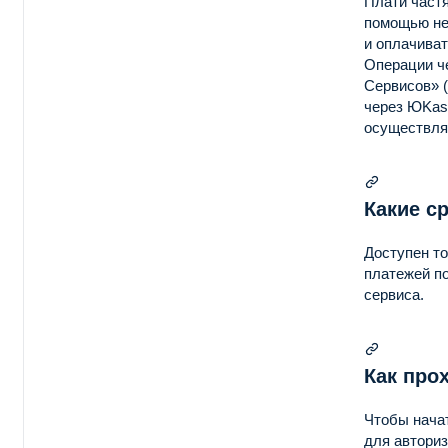
Плати частя
помощью не
и оплачиват
ки
Операции ч
Сервисов» 
через ЮKas
осуществля
Какие с
Доступен то
платежей по
сервиса.
Как про
Чтобы нача
для авториз