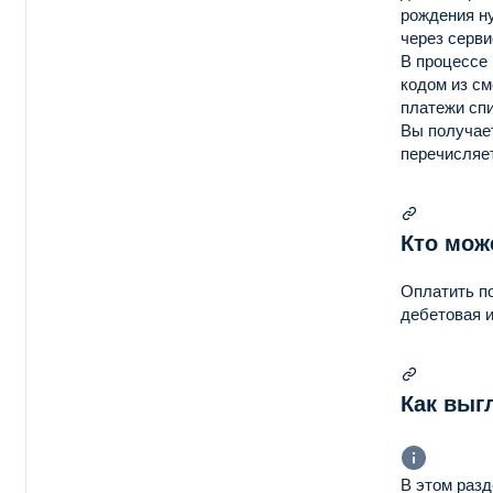
рождения ну
через серви
В процессе
кодом из см
платежи сп
Вы получает
перечисляе
Кто мож
Оплатить по
дебетовая и
Как выг
В этом раз