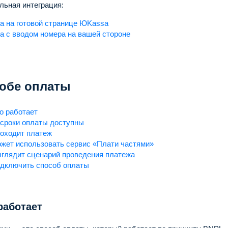
льная интеграция:
а на готовой странице ЮKassa
а с вводом номера на вашей стороне
обе оплаты
то работает
 сроки оплаты доступны
роходит платеж
ожет использовать сервис «Плати частями»
ыглядит сценарий проведения платежа
одключить способ оплаты
работает