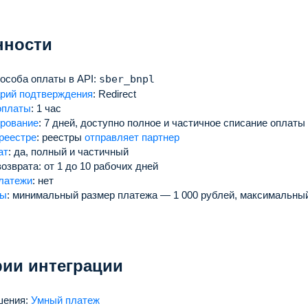
нности
пособа оплаты в API:
sber_bnpl
рий подтверждения
:
Redirect
оплаты
:
1 час
рование
:
7 дней, доступно полное и частичное списание оплаты
 реестре
:
реестры
отправляет партнер
ат
:
да, полный и частичный
возврата:
от 1 до 10 рабочих дней
латежи
:
нет
ты
:
минимальный размер платежа — 1 000 рублей, максимальный
ии интеграции
шения:
Умный платеж