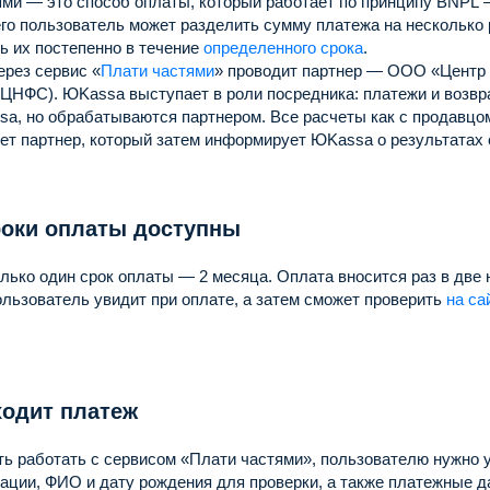
ми — это способ оплаты, который работает по принципу BNPL —
го пользователь может разделить сумму платежа на несколько 
ь их постепенно в течение
определенного срока
.
ерез сервис «
Плати частями
» проводит партнер — ООО «Центр
(ЦНФС).
ЮKassa выступает в роли посредника: платежи и возв
sa, но обрабатываются партнером.
Все расчеты как с продавцом
ет партнер, который затем информирует ЮKassa о результатах 
роки оплаты доступны
лько один срок оплаты — 2 месяца.
Оплата вносится раз в две 
льзователь увидит при оплате, а затем сможет проверить
на са
ходит платеж
ть работать с сервисом «Плати частями», пользователю нужно 
ации, ФИО и дату рождения для проверки, а также платежные д