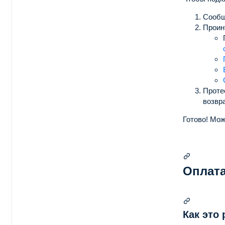
Сообщ
Проин
Проте
возвра
Готово!
Мож
Оплата
Как это 