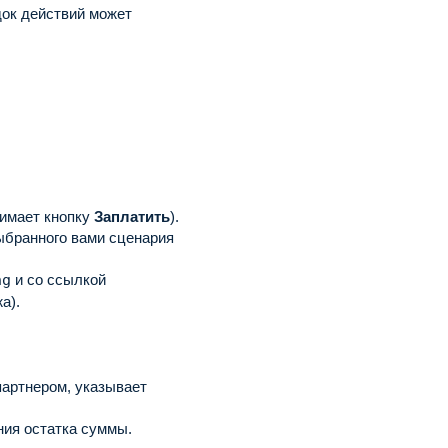
док действий может
жимает кнопку
Заплатить
).
ыбранного вами сценария
ng
и со ссылкой
а).
партнером, указывает
ния остатка суммы.