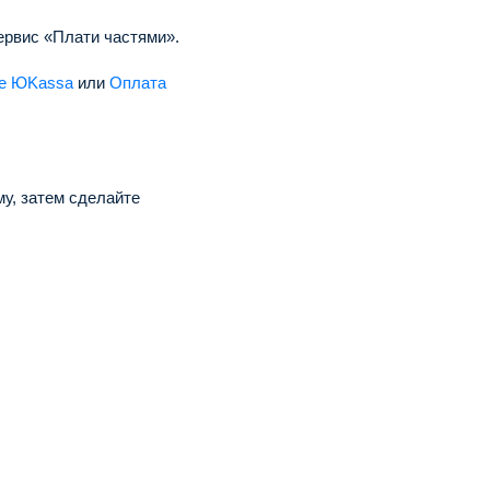
ервис «Плати частями».
це ЮKassa
или
Оплата
у, затем сделайте