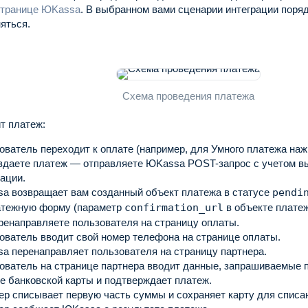
 странице ЮKassa
.
В выбранном вами сценарии интеграции поря
яться.
Схема проведения платежа
т платеж:
ователь переходит к оплате (например, для Умного платежа на
здаете платеж — отправляете ЮKassa POST-запрос с учетом в
рации.
a возвращает вам созданный объект платежа в статусе
pendi
атежную форму (параметр
confirmation_url
в объекте платеж
ренаправляете пользователя на страницу оплаты.
ователь вводит свой номер телефона на странице оплаты.
a перенаправляет пользователя на страницу партнера.
ователь на странице партнера вводит данные, запрашиваемые 
е банковской карты и подтверждает платеж.
ер списывает первую часть суммы и сохраняет карту для списа