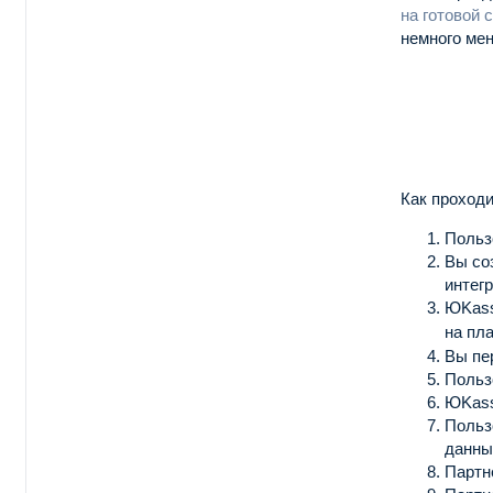
на готовой
немного мен
Как проходи
Польз
Вы со
интег
ЮKass
на пл
Вы пе
Польз
ЮKass
Польз
данны
Партн