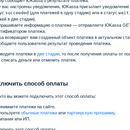
ер сообщает ЮKassa о результате платежа.
у вас настроены уведомления, ЮKassa присылает уведомление 
тус
succeeded
(для платежей в одну стадию) или в статус
wait
ей в две стадии).
прашиваете информацию о платеже — отправляете ЮKassa GET
нтификатором платежа.
a возвращает вам созданный объект платежа в актуальном ста
общаете пользователю результат проведения платежа.
оводите платежи в
две стадии
, то после получения оплаты от п
списать деньги или отменить платеж.
ключить способ оплаты
что вы можете подключить этот способ оплаты:
инимаете платежи на сайте.
пользуете
обычные платежи
или
партнерскую программу
.
мпания или ИП.
лючить этот способ оплаты: