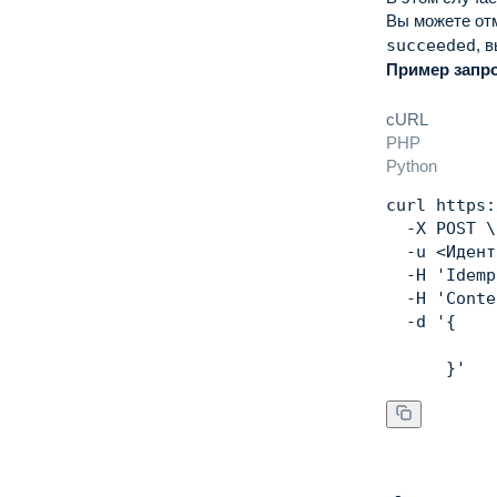
Вы можете от
succeeded
, 
Пример запро
cURL
PHP
Python
curl
 https:
  -X POST 
\
  -u 
<
Идент
  -H 
'Idemp
  -H 
'Conte
  -d 
'{

      }'