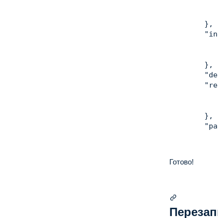
}
,
"in
}
,
"de
"re
}
,
"pa
Готово!
Переза
"acco