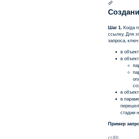
Создани
Шаг 1.
Когда 
ссылку.
Для э
запроса, ключ
в объек
в объек
па
па
оп
со
в объек
в парам
перешел
стадии 
Пример запро
cURL