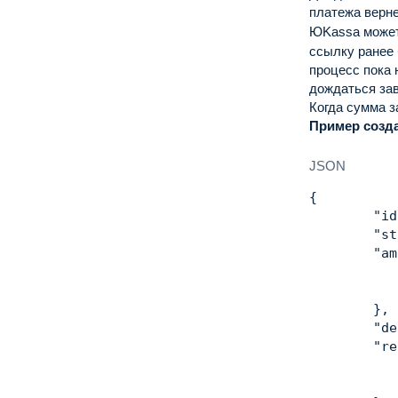
платежа верн
ЮKassa может
ссылку ранее 
процесс пока
дождаться за
Когда сумма з
Пример созда
JSON
{
"id
"st
"am
}
,
"de
"re