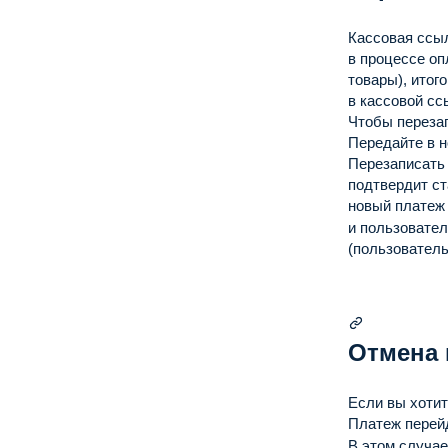
Кассовая ссыл
в процессе оп
}
,
товары), итог
"ca
в кассовой сс
"cr
Чтобы переза
"te
Передайте в 
"re
Перезаписать 
подтвердит ст
новый платеж 
}
,
и пользовател
"pa
(пользователь
"re
"me
}
Отмена 
Если вы хотит
Платеж перей
В этом случа