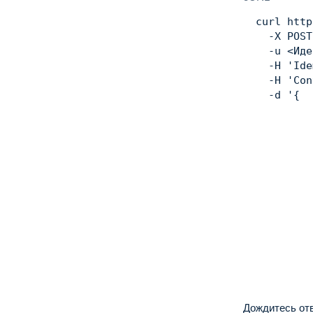
curl
 http
    -X POST
    -u 
<
Иде
    -H 
'Ide
    -H 
'Con
    -d 
'{

           
           
           
           
           
           
           
           
           
           
           
           
           
         }'
Дождитеcь от