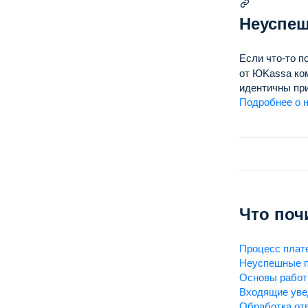
Неуспе
Если что-то п
от ЮKassa ком
идентичны при
Подробнее о 
Что поч
Процесс плат
Неуспешные 
Основы работ
Входящие ув
Обработка отв