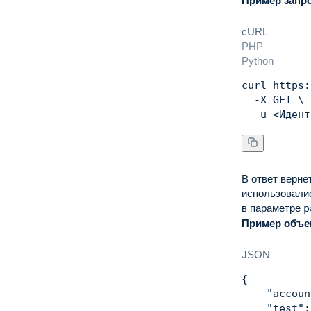
Пример запр
cURL
PHP
Python
curl
 https:
  -X GET 
\
  -u 
<
Идент
В ответ верне
использовали
в параметре
p
Пример объе
JSON
{
"accoun
"test"
: