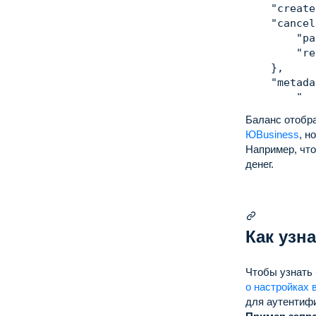
"create
"cancel
"pa
"re
}
,
"metada
"or
}
,
Баланс отобр
"test"
:
ЮBusiness
, н
}
Например, что
денег.
Как узн
Чтобы узнать 
о настройках
для аутентиф