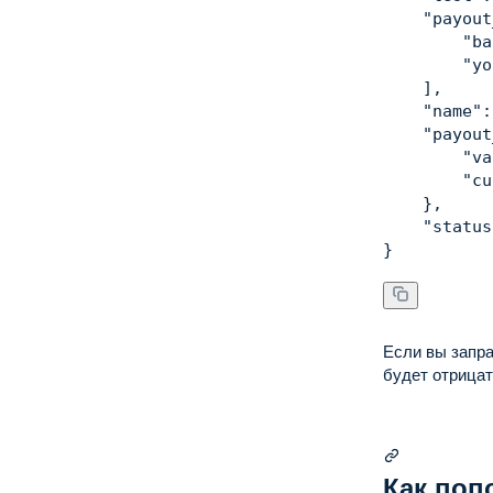
"payout
"ba
"yo
]
,
"name"
:
"payout
"va
"cu
}
,
"status
}
Если вы запра
будет отрица
Как поп