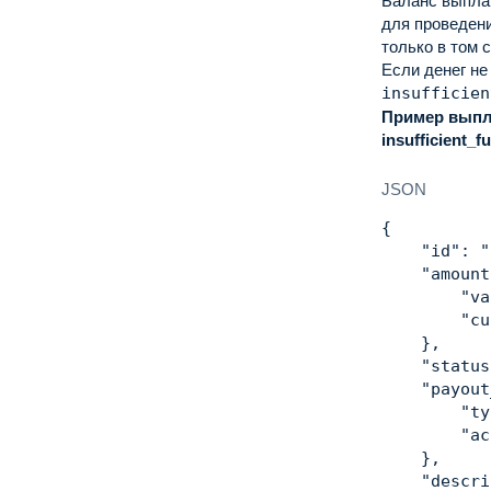
Баланс выплат
для проведен
только в том 
Если денег не
insufficien
Пример выпла
insufficient_f
JSON
{
"id"
:
"
"amount
"va
"cu
}
,
"status
"payout
"ty
"ac
}
,
"descri