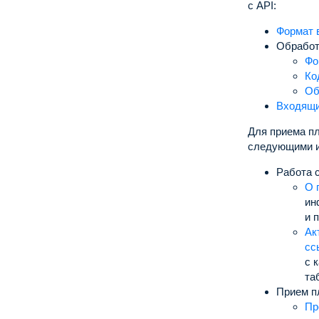
с API:
Формат 
Обработ
Фо
Ко
Об
Входящи
Для приема пл
следующими и
Работа 
О 
ин
и 
Ак
сс
с 
та
Прием п
Пр