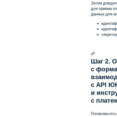
Затем дождите
для приема п
данные для ин
идентиф
идентифи
секретн
Шаг 2. 
с форм
взаимод
с API Ю
и инстр
с плате
Ознакомьтесь