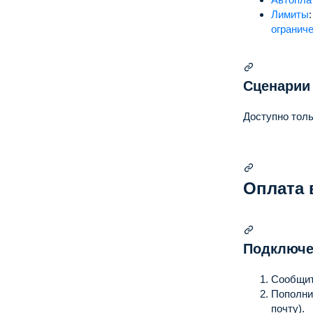
Лимиты
:
огранич
Сценарии
Доступно тол
Оплата 
Подключе
Сообщит
Пополни
почту).