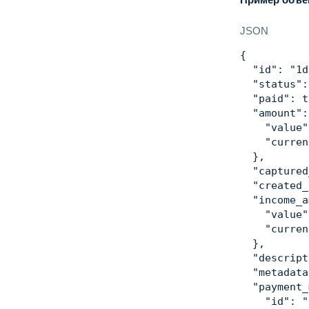
"amou
"va
JSON
"cu
}
,
{
"rate
"id"
:
"1d
}
"status"
:
}
,
"paid"
:
t
"recipien
"amount"
:
"accoun
"value"
"gatewa
"curren
}
,
}
,
"refundab
"captured
"test"
:
f
"created_
}
"income_a
"value"
"curren
}
,
"descript
"metadata
"payment_
"id"
:
"