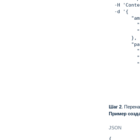
  -H 
'Conte
  -d 
'{

        "am
          "
          "
        },

        "pa
          "
          "
          "
           
           
           
           
           
           
Шаг 2
.
Перена
          }

Пример созда
        },

        "co
JSON
          "
          "
{