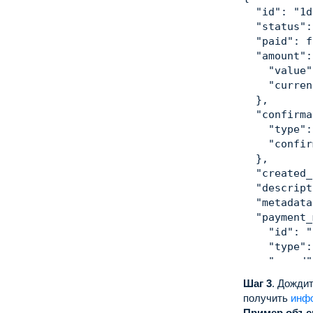
        },

"id"
:
"1d
        "ca
"status"
:
        "de
"paid"
:
f
      }'
"amount"
:
"value"
"curren
}
,
"confirma
"type"
:
"confir
}
,
"created_
"descript
"metadata
"payment_
"id"
:
"
"type"
:
"saved"
"paymen
Шаг 3
.
Дождит
"vat_da
получить
инф
"type
Пример объек