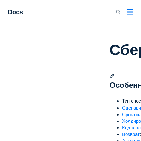
Docs
Сбе
Особен
Тип спос
Сценари
Срок оп
Холдиро
Код в ре
Возврат
:
Автопла