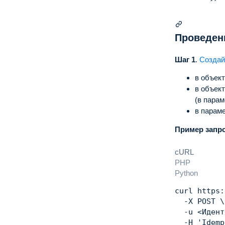
Проведен
Шаг 1
.
Создай
в объек
в объек
(в пара
в парам
Пример запр
cURL
PHP
Python
curl
 https:
  -X POST 
\
  -u 
<
Идент
  -H 
'Idemp