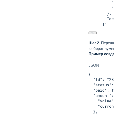
          "
          "
        },

        "de
      }'
Шаг 2
.
Перена
выберет нужн
Пример созда
JSON
{
"id"
:
"23
"status"
:
"paid"
:
f
"amount"
:
"value"
"curren
}
,