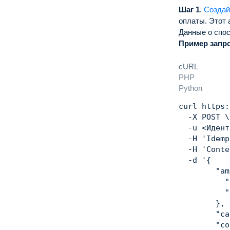
Шаг 1
.
Создай
оплаты.
Этот 
Данные о спос
Пример запр
cURL
PHP
Python
curl
 https:
  -X POST 
\
  -u 
<
Идент
  -H 
'Idemp
  -H 
'Conte
  -d 
'{

        "am
          "
          "
        },

        "ca
        "co