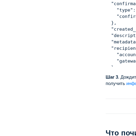
"confirma
"type"
:
"confir
}
,
"created_
"descript
"metadata
"recipien
"accoun
"gatewa
}
,
"refundab
Шаг 3
.
Дождит
"test"
:
f
получить
инф
}
Что поч