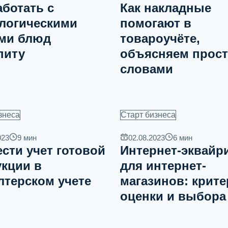
аботать с
Как накладные
логическими
помогают в
ами блюд
товароучёте,
питу
объясняем прос
словами
знеса
Старт бизнеса
023
9
мин
02.08.2023
6
мин
ести учет готовой
Интернет-эквайр
кции в
для интернет-
лтерском учете
магазинов: крит
оценки и выбора