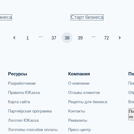
знеса
Старт бизнеса
…
…
1
37
38
39
72
Ресурсы
Компания
По
Разработчикам
О компании
По
Об
Правила ЮKassa
Отзывы клиентов
Во
Карта сайта
Рецепты для бизнеса
Партнёрская программа
Контакты
По
по
Логотип ЮKassa
Реквизиты
Логотипы способов оплаты
Пресс-центр