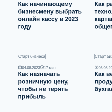
Как начинающему
Как р
бизнесмену выбрать
техно
онлайн кассу в 2023
карт
году
обще
Старт бизнеса
Старт би
04.08.2023
17
мин
03.08.2
Как назначать
Как в
розничную цену,
проду
чтобы не терять
бухга
прибыль