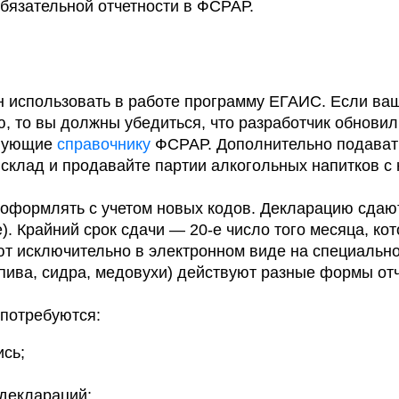
обязательной отчетности в ФСРАР.
н использовать в работе программу ЕГАИС. Если ва
ю, то вы должны убедиться, что разработчик обнови
твующие
справочнику
ФСРАР. Дополнительно подавать
склад и продавайте партии алкогольных напитков с
оформлять с учетом новых кодов. Декларацию сдаю
е). Крайний срок сдачи — 20-е число того месяца, ко
т исключительно в электронном виде на специально
пива, сидра, медовухи) действуют разные формы отч
 потребуются:
сь;
деклараций;