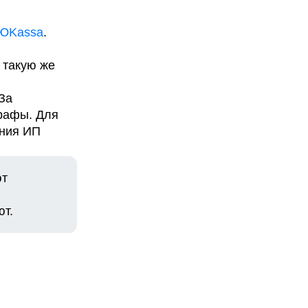
ЮKassa
.
 такую же
За
рафы. Для
ения ИП
ют
ют.