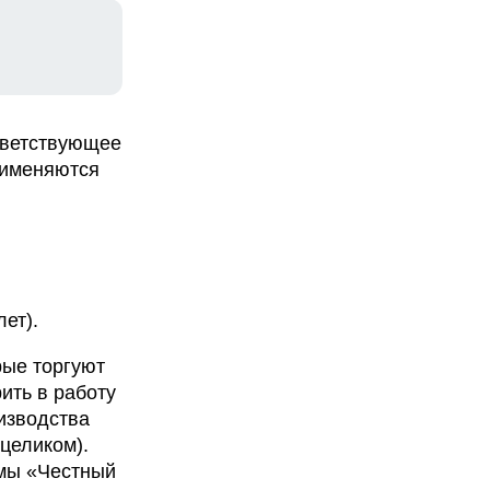
ответствующее
рименяются
ет).
рые торгуют
ить в работу
оизводства
целиком).
емы «Честный