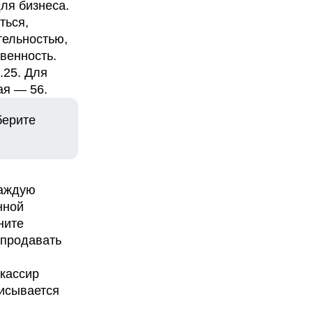
ля бизнеса.
ться,
тельностью,
венность.
.25. Для
ая — 56.
берите
Каждую
нной
ните
 продавать
 кассир
писывается