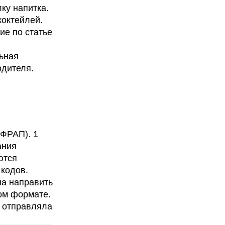
ку напитка.
коктейлей.
ие по статье
льная
одителя.
(ФРАП). 1
ания
ются
кодов.
на направить
ом формате.
е отправляла