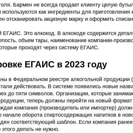
оля. Бармен не всегда продает клиенту целую бутыл
 используются как ингредиенты для приготовления 
ен отсканировать акцизную марку и оформить списан
й ЕГАИС. Это алкокод. В алкокоде содержится дета
репость, объем тары, наименование компании-произв
которые проходят через систему ЕГАИС.
ровке ЕГАИС в 2023 году
ны в Федеральном реестре алкогольной продукции 
тали действовать. В системе появились новые назв
трех до пяти символов. Организации, которые занима
родукции, теперь должны перейти на новый формат 
ждая компания (производитель или импортер) долж
о начале оборота спиртосодержащих напитков в нов
жден соответствующий шаблон. Если компания ране
о этого делать не нужно.