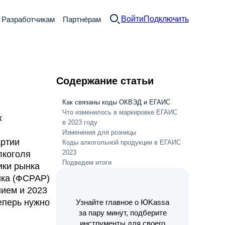
Войти
Подключить
Разработчикам
Партнёрам
Содержание статьи
Как связаны коды ОКВЭД и ЕГАИС
Что изменилось в маркировке ЕГАИС
х
в 2023 году
Изменения для розницы
артии
Коды алкогольной продукции в ЕГАИС
2023
лкоголя
Подведем итоги
ики рынка
нка (ФСРАР)
нием и 2023
теперь нужно
Узнайте главное о ЮKassa
за пару минут, подберите
инструменты для своего