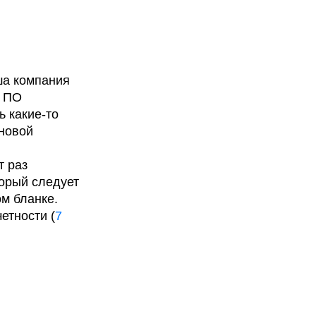
ша компания
л ПО
 какие-то
 новой
т раз
торый следует
м бланке.
етности (
7