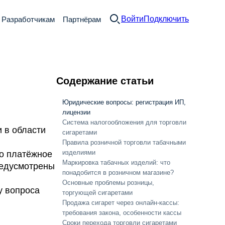
Войти
Подключить
Разработчикам
Партнёрам
Содержание статьи
Юридические вопросы: регистрация ИП,
лицензии
Система налогообложения для торговли
 в области
сигаретами
Правила розничной торговли табачными
изделиями
мо платёжное
Маркировка табачных изделий: что
редусмотрены
понадобится в розничном магазине?
Основные проблемы розницы,
у вопроса
торгующей сигаретами
Продажа сигарет через онлайн-кассы:
требования закона, особенности кассы
Сроки перехода торговли сигаретами