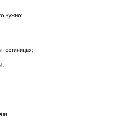
го нужно:
в гостиницах;
ы,
они