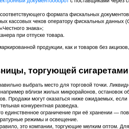
ектронный документооборот
с поставщиками через 
й соответствующего формата фискальных документов
ных кассовых чеков оператору фискальных данных (
«Честного знака»;
анера при отпуске товара.
ркированной продукции, как и товаров без акцизов
ницы, торгующей сигаретами
равильно выбрать место для торговой точки. Ликви
 например вблизи жилых микрорайонов, остановок о
ров. Продажи могут оказаться ниже ожидаемых, если
тельная конкурентная разведка.
то единственное ограничение при её хранении — п
ературные режимы и освещение.
равило, это компании, торгующие мелким оптом. Дл