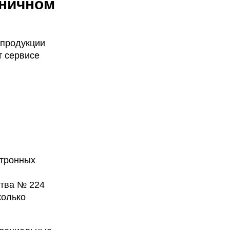
зничном
 продукции
т сервисе
ктронных
ства № 224
колько