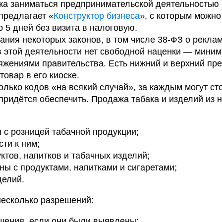
ка заниматься предпринимательской деятельностью 
предлагает «
Конструктор бизнеса
», с которым можно
 5 дней без визита в налоговую.
ания некоторых законов, в том числе 38-ФЗ о рекла
 в этой деятельности нет свободной наценки — мини
жениями правительства. Есть нижний и верхний пред
товар в его киоске.
лько кодов «на всякий случай», за каждым могут ст
ридётся обеспечить. Продажа табака и изделий из н
с розницей табачной продукции;
ти к ним;
ктов, напитков и табачных изделий;
ы с продуктами, напитками и сигаретами;
делий.
несколько разрешений:
шения, если они были выявлены;