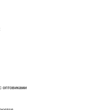
;
с оптовиками
осятся