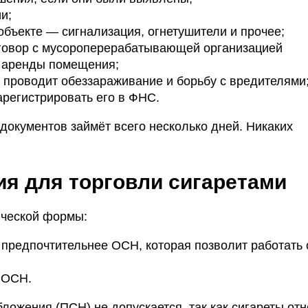
и;
объекте — сигнализация, огнетушители и прочее;
говор с мусороперерабатывающей организацией
е аренды помещения;
я проводит обеззараживание и борьбу с вредителями
арегистрировать его в ФНС.
документов займёт всего несколько дней. Никаких
я для торговли сигаретами
ической формы:
предпочтительнее ОСН, которая позволит работать 
 ОСН.
ожения (ПСН) не допускается, так как сигареты отн