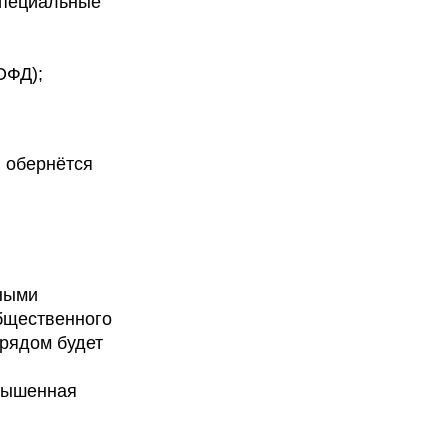
специальные
ОФД);
, обернётся
дными
бщественного
 рядом будет
овышенная
я