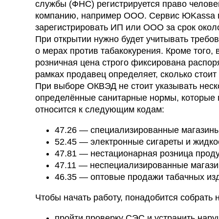
службы (ФНС) регистрируется право челове
компанию, например ООО. Сервис ЮKassa 
зарегистрировать ИП или ООО за срок около
При открытии нужно будет учитывать требов
о мерах против табакокурения. Кроме того,
розничная цена строго фиксирована распоря
рамках продавец определяет, сколько стоит 
При выборе ОКВЭД не стоит указывать неско
определённые санитарные нормы, которые п
относится к следующим кодам:
47.26 — специализированные магазины 
52.45 — электронные сигареты и жидкос
47.81 — нестационарная розница проду
47.11 — неспециализированные магазин
46.35 — оптовые продажи табачных из
Чтобы начать работу, понадобится собрать 
пройти проверку СЭС и устранить нару