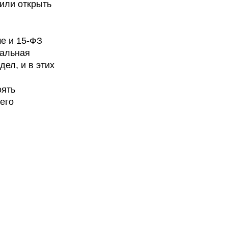
или открыть
ме и 15-ФЗ
мальная
ел, и в этих
оять
его