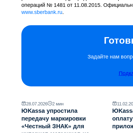
операций № 1481 от 11.08.2015. Официальн
www.sberbank.ru
.
Готов
Задайте нам вопр
Подк
28.07.2026
2
мин
11.02.2
ЮKassa упростила
ЮKass
передачу маркировки
оплату
«Честный ЗНАК» для
прило