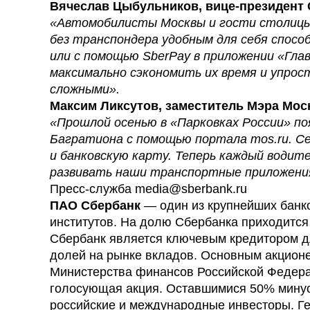
Вячеслав Цыбульников, вице-президент 
«Автомобилисты Москвы и гости столицы
без транспондера удобным для себя способ
или с помощью SberPay в приложении «Гла
максимально сэкономить их время и упро
сложными».
Максим Ликсутов, заместитель Мэра Мос
«Прошлой осенью в «Парковках России» по
Багратиона с помощью портала mos.ru. С
и банковскую карту. Теперь каждый водит
развивать наши транспортные приложения
Пресс-служба
media@sberbank.ru
ПАО Сбербанк
— один из крупнейших банк
институтов. На долю Сбербанка приходится 
Сбербанк является ключевым кредитором дл
долей на рынке вкладов. Основным акцион
Министерства финансов Российской Федера
голосующая акция. Оставшимися 50% минус 
российские и международные инвесторы. Ге