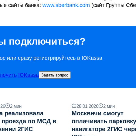
ые сайты банка:
www.sberbank.com
(сайт Группы Сбе
ы подключиться?
ос или сразу регистрируйтесь в ЮKassa
лючить ЮKassa
Задать вопрос
026
2
мин
28.01.2026
2
мин
a реализовала
Москвичи смогут
 проезда по МСД в
оплачивать парковку
жении 2ГИС
навигаторе 2ГИС чер