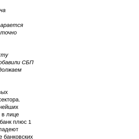
на
тарается
аточно
кту
добавили СБП
одолжаем
вых
сектора.
пнейших
 в лице
банк плюс 1
владеют
е банковских