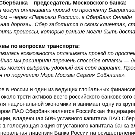
Сбербанка – председатель Московского банка:
 могут оплачивать проезд по проспекту Багратио
ом – через «Парковки России», в СберБанк Онлайн
вная дорога». Сбер заботится о своих клиентах, с
стить процессы, которые раньше могли быть дост
квы по вопросам транспорта:
явилась возможность оплачивать проезд по проспе
ейчас мы расширили перечень способов оплаты — 
ель может выбрать удобный для себя вариант. Пр
 по поручению Мэра Москвы Сергея Собянина».
ов в России и один из ведущих глобальных финансо
около трети активов всего российского банковского 
я национальной экономики и занимает одну из кру
ером ПАО Сбербанк является Российская Федерация
ции, владеющая 50% уставного капитала ПАО Сбер
1 голосующая акция от уставного капитала банка 
неральная лицензия Банка России на осуществлени