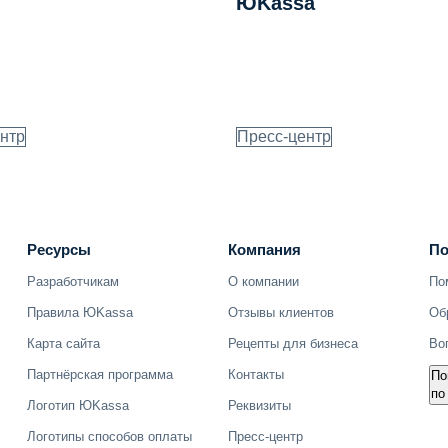
ЮKassa
нтр
Пресс-центр
Ресурсы
Компания
По
Разработчикам
О компании
По
Об
Правила ЮKassa
Отзывы клиентов
Во
Карта сайта
Рецепты для бизнеса
Партнёрская программа
Контакты
По
по
Логотип ЮKassa
Реквизиты
Логотипы способов оплаты
Пресс-центр