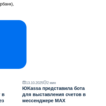
рбанк),
13.10.2025
2
мин
ЮKassa представила бота
 в
для выставления счетов в
ез
мессенджере MAX