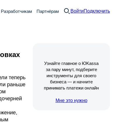
Войти
Подключить
Разработчикам
Партнёрам
ковках
Узнайте главное о ЮKassa
за пару минут, подберите
инструменты для своего
ели теперь
бизнеса — и начните
сли раньше
принимать платежи онлайн
мом
дочерней
Мне это нужно
ожение,
тным