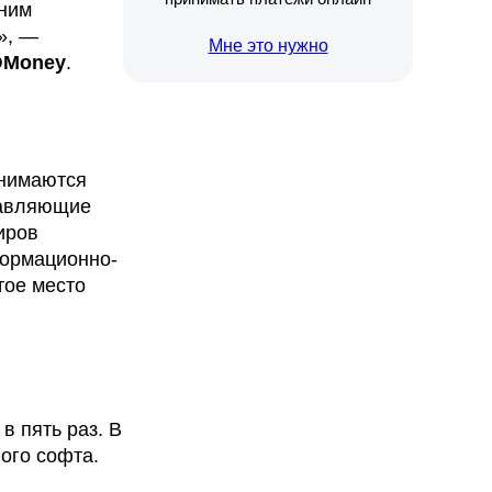
дним
», —
Мне это нужно
ЮMoney
.
анимаются
тавляющие
иров
формационно-
тое место
 пять раз. В
ого софта.