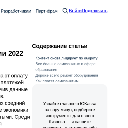
Войти
Подключить
Разработчикам
Партнёрам
Содержание статьи
и 2022
Контент снова лидирует по обороту
Все больше самозанятых в сфере
образования
мают оплату
Дороже всего ремонт оборудования
Как платят самозанятым
 платежей
учив данные
в.
их средний
Узнайте главное о ЮKassa
е экономики
за пару минут, подберите
инструменты для своего
ятыми. Среди
бизнеса — и начните
я
принимать платежи онлайн