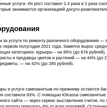
е услуги. Их рост составил 2,4 раза и 2 раза соо
торые занимаются организацией досуго-развлекател
.
орудования
 за услуги по ремонту различного оборудования — 
 в первом полугодии 2021 года. Заметно вырос средн
ющих категориях: курьеры – на 95% (до 676 рублей),
ристы и продавцы цветов и растений — на 44% (до 2
редметы, — на 42% (до 285 рублей).
ры и услуги самозанятым по-прежнему остаются ба
оля составила 93%. С помощью ЮKassa самозанятые 
ного сайта — через сервис выставления счетов, по
етод оплаты пришлось 4% от всех платежей. Остальн