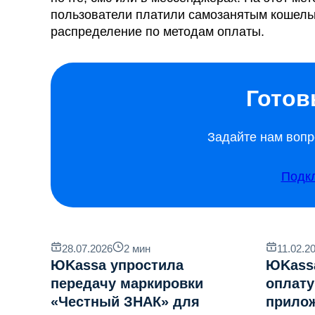
пользователи платили самозанятым кошель
распределение по методам оплаты.
Готов
Задайте нам вопр
Подк
28.07.2026
2
мин
11.02.2
ЮKassa упростила
ЮKass
передачу маркировки
оплату
«Честный ЗНАК» для
прило