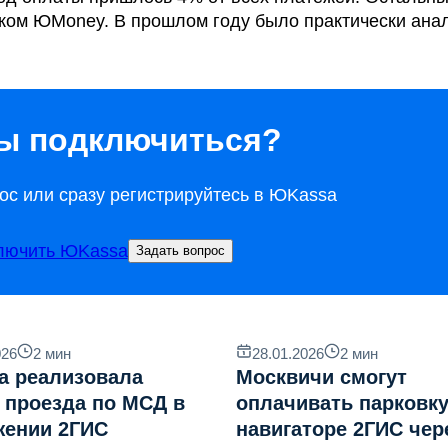
ком ЮMoney. В прошлом году было практически ана
ы подключиться?
ос или сразу регистрируйтесь в ЮKassa
лючить ЮKassa
Задать вопрос
026
2
мин
28.01.2026
2
мин
a реализовала
Москвичи смогут
 проезда по МСД в
оплачивать парковку
жении 2ГИС
навигаторе 2ГИС чер