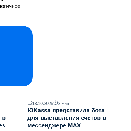
логичное
13.10.2025
2
мин
ЮKassa представила бота
 в
для выставления счетов в
ез
мессенджере MAX