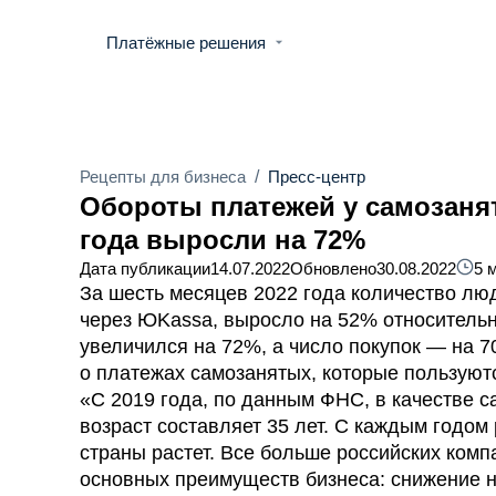
Платёжные решения
Рецепты для бизнеса
/
Пресс-центр
Обороты платежей у самозаня
года выросли на 72%
Дата публикации
14.07.2022
Обновлено
30.08.2022
5 
За шесть месяцев 2022 года количество лю
через ЮKassa, выросло на 52% относительн
увеличился на 72%, а число покупок — на 
о платежах самозанятых, которые пользуютс
«С 2019 года, по данным ФНС, в качестве с
возраст составляет 35 лет. С каждым годом
страны растет. Все больше российских ком
основных преимуществ бизнеса: снижение н