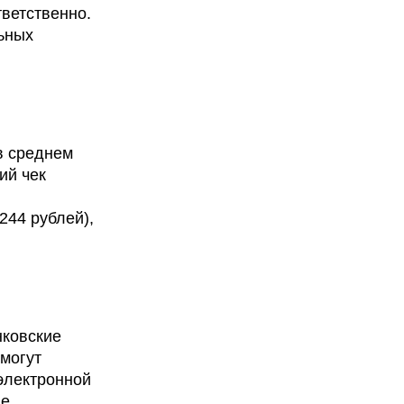
тветственно.
ьных
в среднем
ий чек
244 рублей),
нковские
могут
 электронной
ые