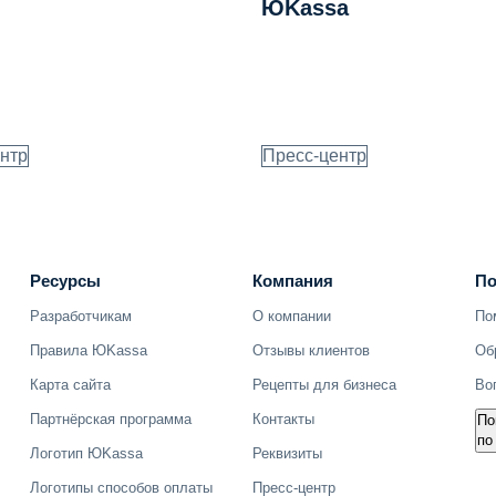
ЮKassa
нтр
Пресс-центр
Ресурсы
Компания
По
Разработчикам
О компании
По
Об
Правила ЮKassa
Отзывы клиентов
Во
Карта сайта
Рецепты для бизнеса
Партнёрская программа
Контакты
По
по
Логотип ЮKassa
Реквизиты
Логотипы способов оплаты
Пресс-центр