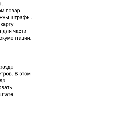
я.
ом повар
можны штрафы.
 карту
ы для части
окументации.
ораздо
тров. В этом
да.
овать
 штате