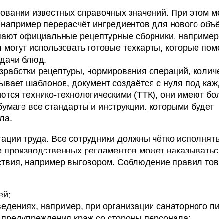
овании известных справочных значений. При этом м
 например перерасчёт ингредиентов для нового объ
пают официальные рецептурные сборники, например
 могут использовать готовые техкарты, которые пом
одачи блюд.
зработки рецептуры, нормирования операций, колич
ывает шаблонов, документ создаётся с нуля под каж
тся технико-технологическими (ТТК), они имеют бо
бумаге все стандарты и инструкции, которыми будет
ла.
ации труда. Все сотрудники должны чётко исполнять
е производственных регламентов может наказывать
ствия, например выговором. Соблюдение правил тов
ей;
ведениях, например, при организации санаторного пи
 предупреждения краж со стороны персонала;