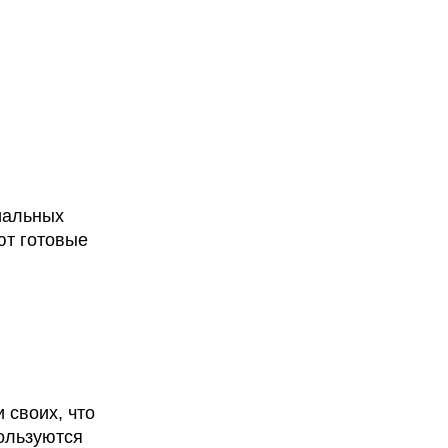
иальных
ют готовые
 своих, что
пользуются