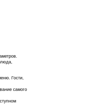
аметров.
блюда,
еню. Гости,
звание самого
оступном