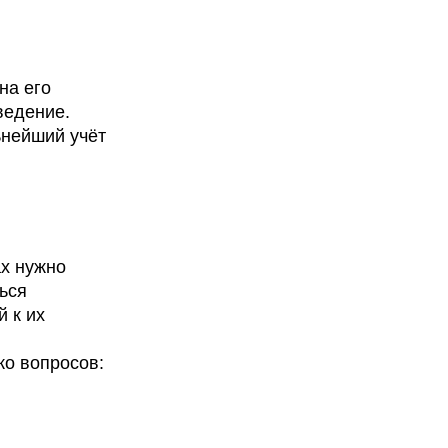
на его
ведение.
ьнейший учёт
ах нужно
ься
 к их
ко вопросов: