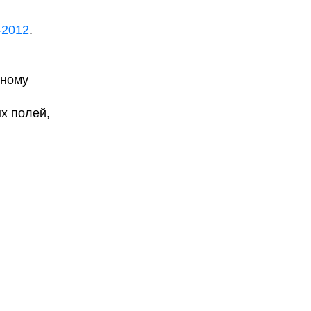
-2012
.
нному
х полей,