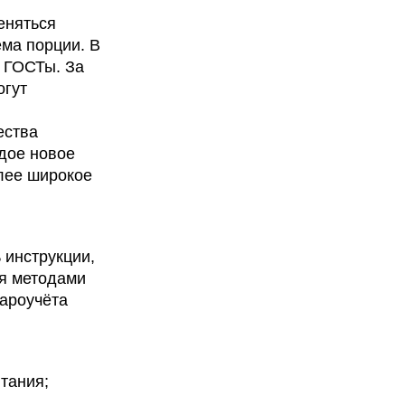
еняться
ёма порции. В
 ГОСТы. За
огут
ества
дое новое
лее широкое
 инструкции,
ся методами
ароучёта
тания;