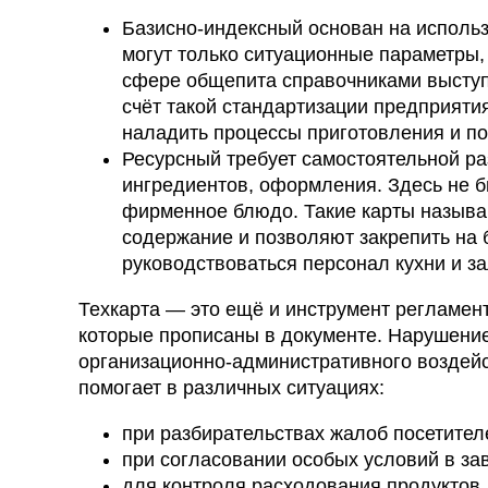
Базисно-индексный основан на использ
могут только ситуационные параметры,
сфере общепита справочниками высту
счёт такой стандартизации предприятия
наладить процессы приготовления и п
Ресурсный требует самостоятельной ра
ингредиентов, оформления. Здесь не б
фирменное блюдо. Такие карты называю
содержание и позволяют закрепить на 
руководствоваться персонал кухни и за
Техкарта — это ещё и инструмент регламент
которые прописаны в документе. Нарушени
организационно-административного воздей
помогает в различных ситуациях:
при разбирательствах жалоб посетител
при согласовании особых условий в за
для контроля расходования продуктов,