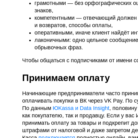
грамотными — без орфографических ош
знаков,
компетентными — отвечающий должен зн
и возвратов, способы оплаты,
оперативными, иначе клиент найдёт ин
лаконичными: одно цельное сообщение 
обрывочных фраз.
Чтобы общаться с подписчиками от имени 
Принимаем оплату
Начинающие предприниматели часто приним
оплачивать покупки в ВК через VK Pay. По 
По данным
ЮKassa и Data Insight
, половину
как покупателю, так и продавцу. Если у ва
принимать оплату за товары и подкрепит до
штрафами от налоговой и даже запретом де
Касса
подключается
полностью онлайн, вам 