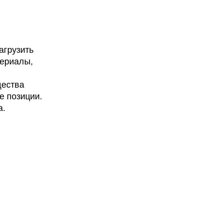
агрузить
териалы,
щества
е позиции.
а.