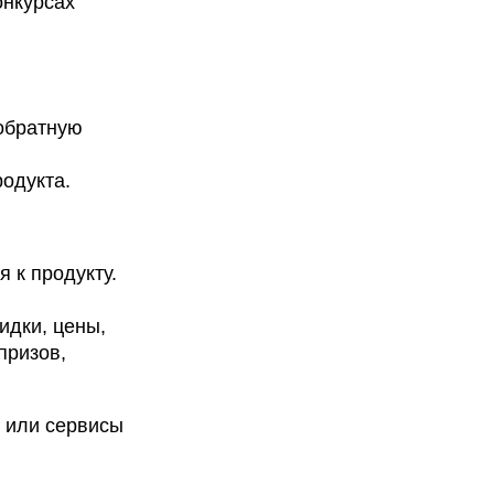
онкурсах
 обратную
родукта.
 к продукту.
идки, цены,
призов,
и или сервисы