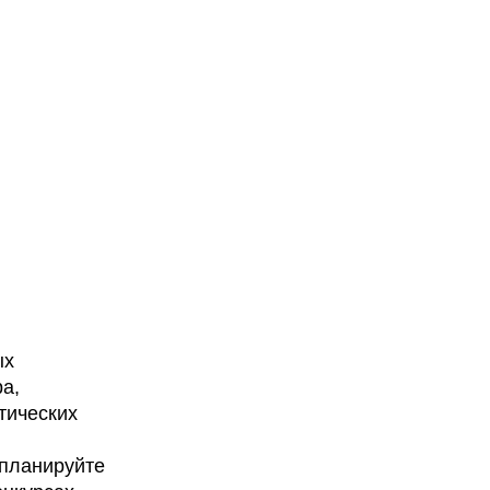
ых
а,
тических
апланируйте