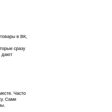
товары в ВК,
оторые сразу
, дают
месте. Часто
у. Сами
мы.