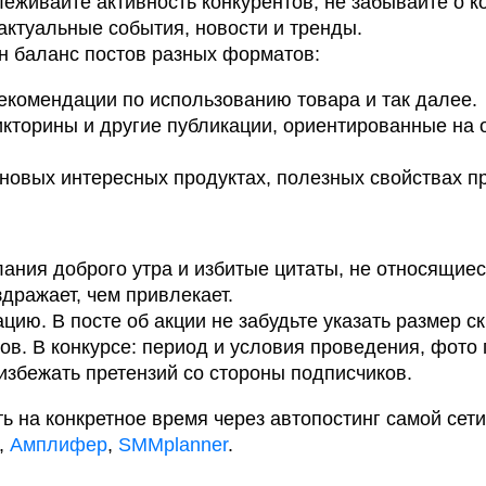
еживайте активность конкурентов, не забывайте о к
ктуальные события, новости и тренды.
н баланс постов разных форматов:
екомендации по использованию товара и так далее.
икторины и другие публикации, ориентированные на
 новых интересных продуктах, полезных свойствах п
ания доброго утра и избитые цитаты, не относящиеся
дражает, чем привлекает.
ю. В посте об акции не забудьте указать размер ск
ров. В конкурсе: период и условия проведения, фото 
избежать претензий со стороны подписчиков.
ь на конкретное время через автопостинг самой сет
,
Амплифер
,
SMMplanner
.