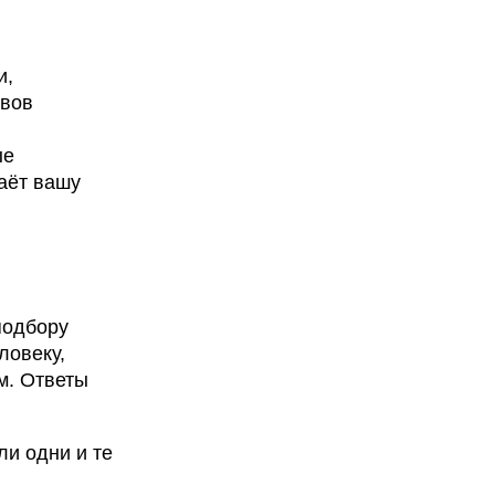
и,
ывов
ые
аёт вашу
подбору
ловеку,
м. Ответы
ли одни и те