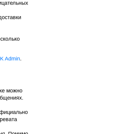
ицательных
доставки
есколько
K Admin
.
же можно
общениях.
 официально
чревата
дня. Помимо