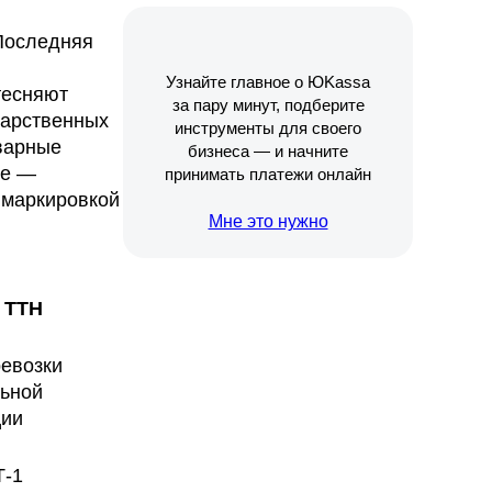
 Последняя
Узнайте главное о ЮKassa
тесняют
за пару минут, подберите
дарственных
инструменты для своего
варные
бизнеса — и начните
ые —
принимать платежи онлайн
 маркировкой
Мне это нужно
ТТН
евозки
льной
ции
Т-1