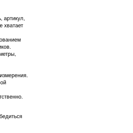
, артикул,
е хватает
зованием
иков.
метры,
 измерения.
ной
тственно.
убедиться