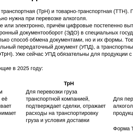
транспортная (ТрН) и товарно-транспортная (ТТН).
ьно нужна при перевозке алкоголя.
е или электронно, причём цифровые постепенно вы
тронный документооборот (ЭДО) в специальных госу
ько способ обмена документами, но и их формы. То
альный передаточный документ (УПД), а транспортн
ТрН). Уже сейчас УПД обязательны для продукции с
щие в 2025 году:
ТрН
м
Для перевозки груза
 её
транспортной компанией,
Для пер
ывает
подтверждает сделки, отражает
алкого
нимает
расходы на транспортировку
продук
груза и условия доставки
Форма 