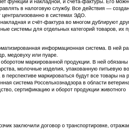
т функции и накладной, и счёта-фактуры. Его можн
равлять в налоговую службу. Все действия — создан
 централизованно в системах ЭДО.
накладная и счёт-фактура во многом дублируют друг
ые системы для отдельных категорий товаров, их 
матизированная информационная система. В ней ра
др, медовуху или пуаре.
 оборотом маркированной продукции. В ней обязаны 
арства, молочные изделия, упакованную питьевую во
 в перспективе маркироваться будут все товары на 
ная система Россельхознадзора в области ветерина
дство, сертификацию и оборот продукции животного
озчик заключили договор о транспортировке, отража