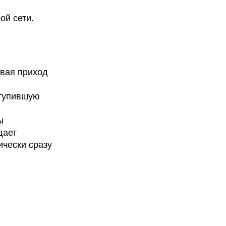
ой сети.
ывая приход
ступившую
ы
дает
ически сразу