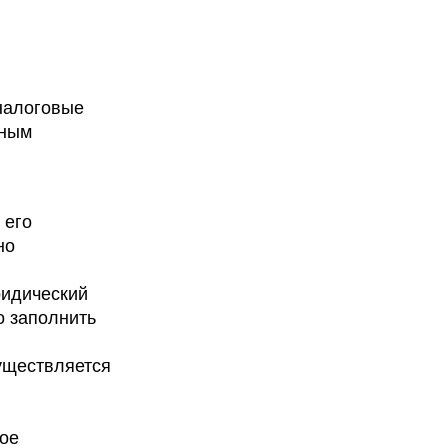
 налоговые
зным
 его
но
ридический
о заполнить
уществляется
бое