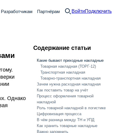
Войти
Подключить
Разработчикам
Партнёрам
Содержание статьи
вами
Какие бывают приходные накладные
Товарная накладная (ТОРГ-12)
гому.
Транспортная накладная
оверки
Товарно-транспортная накладная
ании
Зачем нужна расходная накладная
Как поставить товар на учёт
Процесс оформления товарной
х. Однако
накладной
вая
Роль товарной накладной в логистике
Цифровизация процесса
В чём разница между ТН и УПД
Как хранить товарные накладные
Важно запомнить