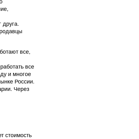
о
ие,
 друга.
продавцы
ботают все,
работать все
ду и многое
рынке России.
рии. Через
ет стоимость