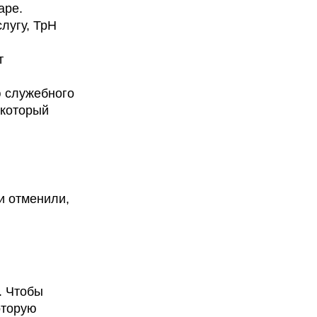
аре.
лугу, ТрН
т
ю служебного
 который
и отменили,
. Чтобы
оторую