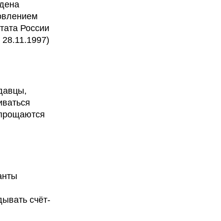
ждена
овлением
тата России
 28.11.1997)
давцы,
иваться
упрощаются
анты
ывать счёт-