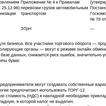
новлением
Приложение № 4 к Правилам
(утвер
 25.12.98)
перевозки грузов автомобильным
Постан
анизации
транспортом
Госкомс
№ 78 от
ЭТрН
—
я бизнеса. Все участники торгового оборота — про
тролирующие органы — могут в режиме онлайн обмен
 базе данных, снижается риск ошибок, значительно 
ипы бумаг.
Предприниматели могут создавать собственные вари
огие предпочитают использовать ТОРГ-12.
ю стоимость (НДС) к накладной необходимо приклад
ладную, в которой налог не выделен.