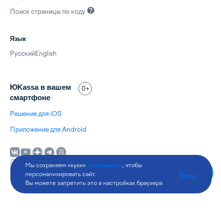
Поиск страницы по
коду
Язык
Русский
English
ЮKassa в вашем
0+
смартфоне
Решение для iOS
Приложение для Android
Лицензия Банка России № 3510-К
Мы сохраняем «куки»
по правилам
, чтобы
© 2026 ООО НКО «
ЮМани
»
персонализировать сайт.
Ясно
Вы можете запретить это в настройках браузера