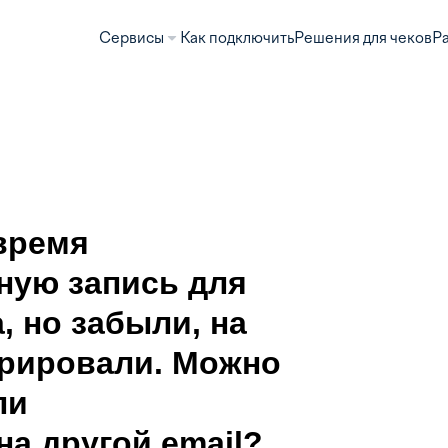
Сервисы
Как подключить
Решения для чеков
Р
время
ную запись для
 но забыли, на
трировали. Можно
ли
на другой email?