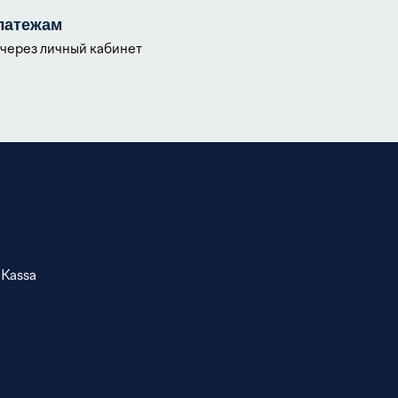
латежам
через личный кабинет
ЮKassa