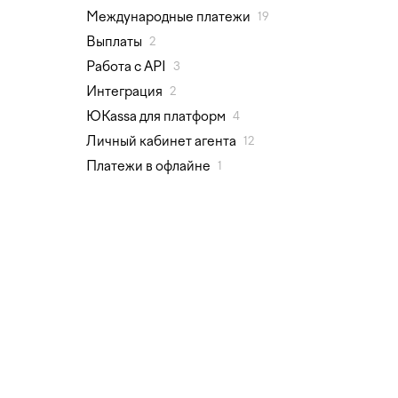
Международные платежи
19
Выплаты
2
Работа с API
3
Интеграция
2
ЮKassa для платформ
4
Личный кабинет агента
12
Платежи в офлайне
1