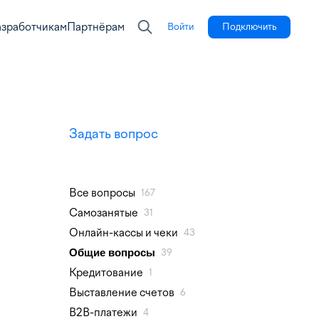
азработчикам
Партнёрам
Войти
Подключить
Задать вопрос
Все вопросы
167
Самозанятые
31
Онлайн-кассы и чеки
43
Общие вопросы
39
Кредитование
1
Выставление счетов
6
B2B-платежи
4