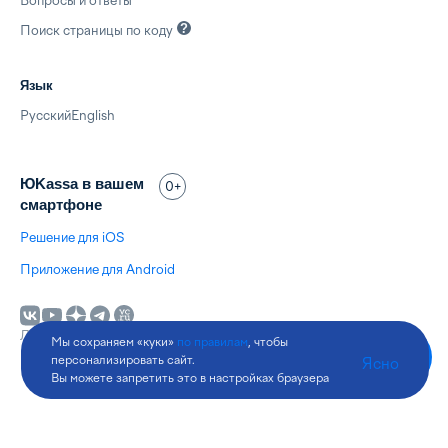
Вопросы и ответы
Поиск страницы по
коду
Язык
Русский
English
ЮKassa в вашем
0+
смартфоне
Решение для iOS
Приложение для Android
Лицензия Банка России № 3510-К
Мы сохраняем «куки»
по правилам
, чтобы
© 2026 ООО НКО «
ЮМани
»
персонализировать сайт.
Ясно
Вы можете запретить это в настройках браузера