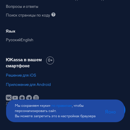
Вопросы и ответы
Поиск страницы по
коду
Язык
Русский
English
ЮKassa в вашем
0+
смартфоне
Решение для iOS
Приложение для Android
Лицензия Банка России № 3510-К
Мы сохраняем «куки»
по правилам
, чтобы
© 2026 ООО НКО «
ЮМани
»
персонализировать сайт.
Ясно
Вы можете запретить это в настройках браузера