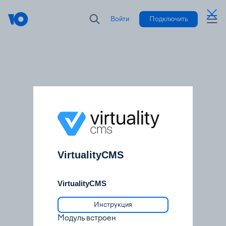
Войти
Подключить
VirtualityCMS
VirtualityCMS
Инструкция
Модуль встроен