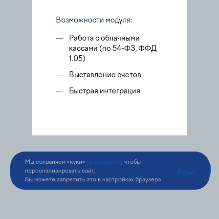
Возможности модуля:
—
Работа с облачными
кассами (по 54-ФЗ, ФФД
1.05)
—
Выставление счетов
—
Быстрая интеграция
Мы сохраняем «куки»
по правилам
, чтобы
персонализировать сайт.
Ясно
Вы можете запретить это в настройках браузера