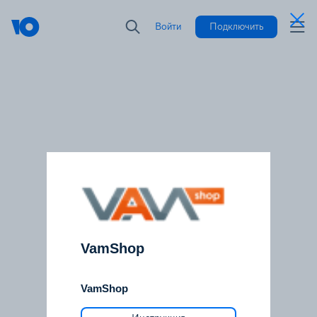
Войти
Подключить
VamShop
VamShop