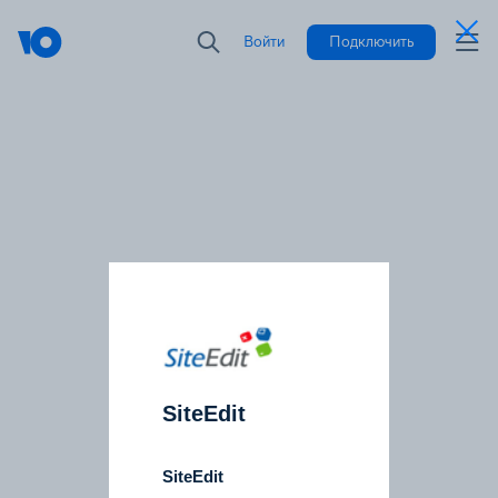
Войти
Подключить
SiteEdit
SiteEdit