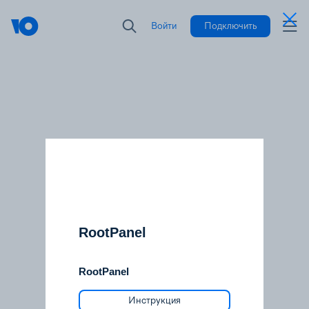
Войти
Подключить
RootPanel
RootPanel
Инструкция