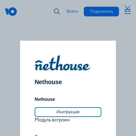
Войти
Подключить
Nethouse
Nethouse
Инструкция
Модуль встроен