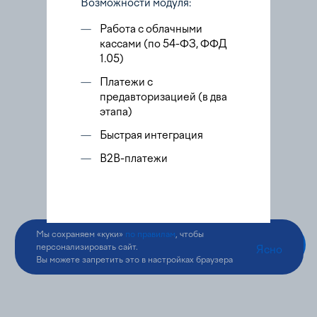
Возможности модуля:
—
Работа с облачными
кассами (по 54-ФЗ, ФФД
1.05)
—
Платежи с
предавторизацией (в два
этапа)
—
Быстрая интеграция
—
B2B-платежи
Мы сохраняем «куки»
по правилам
, чтобы
персонализировать сайт.
Ясно
Вы можете запретить это в настройках браузера