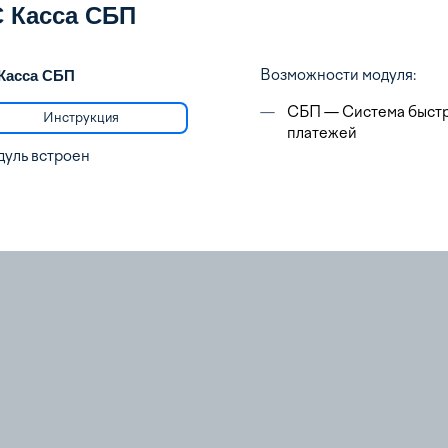
С Касса СБП
Возможности модуля:
Касса СБП
—
СБП — Система быст
Инструкция
платежей
уль встроен