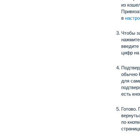
из кошел
Привяза
в
настро
Чтобы з
нажмите 
введите 
цифр на 
Подтвер
обычно 
для сам
подтвер
есть кн
Готово.
вернутьс
по кноп
страниц