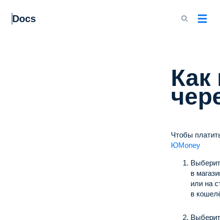
Docs
Как
чер
Чтобы платит
ЮMoney
Выберит
в магази
или на 
в кошелё
Выберите