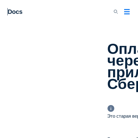
Docs
Опл
чер
при
Сбе
Это старая ве