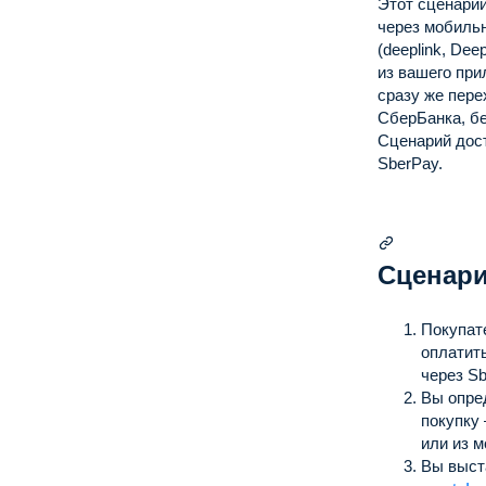
Этот сценарий
через мобиль
(deeplink, Dee
из вашего при
сразу же пере
СберБанка, б
Сценарий дос
SberPay.
Сценари
Покупат
оплатить
через Sb
Вы опре
покупку
или из м
Вы выст