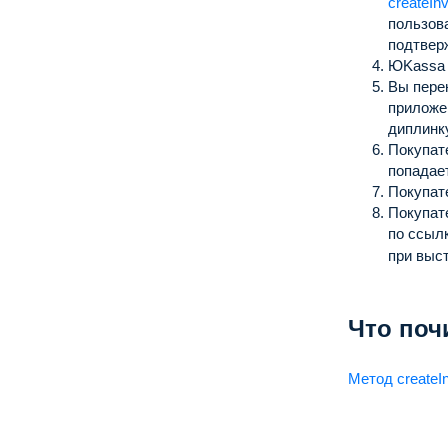
createIn
пользов
подтвер
ЮKassa 
Вы пере
приложе
диплинку
Покупат
попадает
Покупат
Покупат
по ссыл
при выс
Что поч
Метод createI