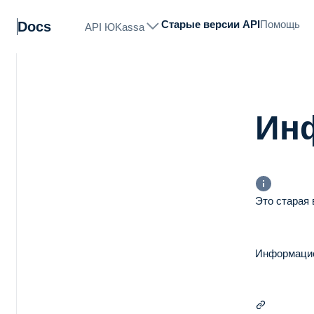
Старые версии API
Помощь
Docs
API ЮKassa
Ин
ir
Это старая 
)
Информацио