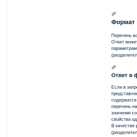
Формат 
Перечень в
Ответ може
параметрам
(разделите
Ответ в 
Если в запр
представля
содержатся 
перечень на
значения со
свойства од
В качестве 
(разделите