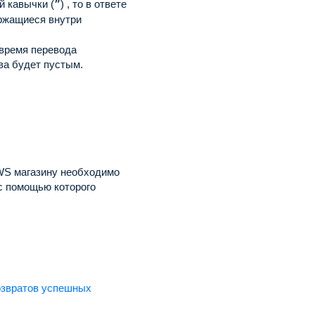
й кавычки (
”
) , то в ответе
ержащиеся внутри
 время перевода
ва будет пустым.
WS магазину необходимо
с помощью которого
озвратов успешных