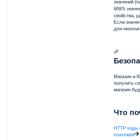
значений (
MWS значен
свойства, у
Если значен
для неоплач
Безопа
Магазин и 
получить с
магазин бу
Что по
HTTP коды 
платежей