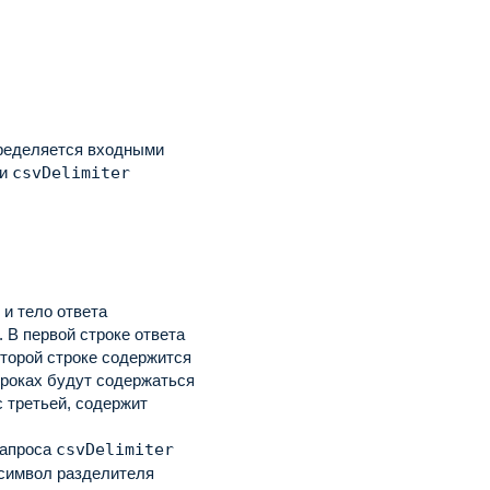
ределяется входными
 и
csvDelimiter
 и тело ответа
.
В первой строке ответа
второй строке содержится
троках будут содержаться
с третьей, содержит
запроса
csvDelimiter
 символ разделителя