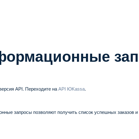
формационные за
версия API.
Переходите на
API ЮKassa
.
нные запросы позволяют получить список успешных заказов и 