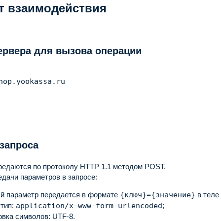
т взаимодействия
ервера для вызова операции
запроса
редаются по протоколу HTTP 1.1 методом POST.
дачи параметров в запросе:
й параметр передается в формате
{ключ}={значение}
в теле
тип:
application/x-www-form-urlencoded
;
овка символов: UTF‑8.