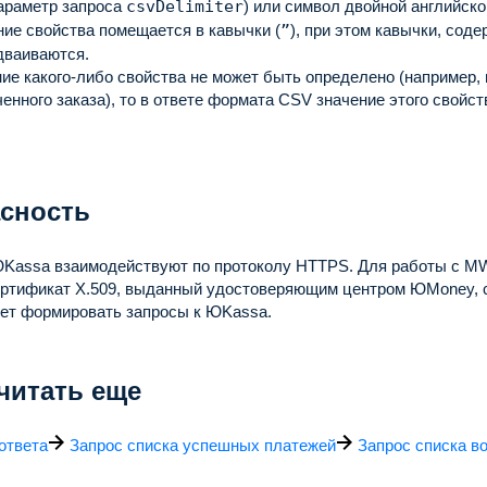
параметр запроса
csvDelimiter
) или символ двойной английско
ие свойства помещается в кавычки (
”
), при этом кавычки, сод
дваиваются.
ие какого-либо свойства не может быть определено (например,
енного заказа), то в ответе формата CSV значение этого свойст
сность
ЮKassa взаимодействуют по протоколу HTTPS.
Для работы с M
ертификат X.509, выданный удостоверяющим центром ЮMoney, 
дет формировать запросы к ЮKassa.
читать еще
ответа
Запрос списка успешных платежей
Запрос списка в