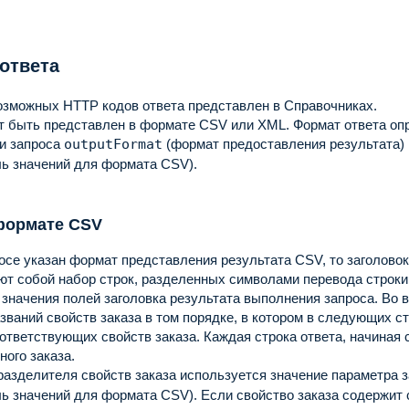
ответа
озможных HTTP кодов ответа представлен в Справочниках.
т быть представлен в формате CSV или XML.
Формат ответа оп
и запроса
outputFormat
(формат предоставления результата)
ль значений для формата CSV).
формате CSV
осе указан формат представления результата CSV, то заголовок
ют собой набор строк, разделенных символами перевода строки
значения полей заголовка результата выполнения запроса.
Во 
званий свойств заказа в том порядке, в котором в следующих с
ответствующих свойств заказа.
Каждая строка ответа, начиная 
ного заказа.
разделителя свойств заказа используется значение параметра 
ль значений для формата CSV).
Если свойство заказа содержит