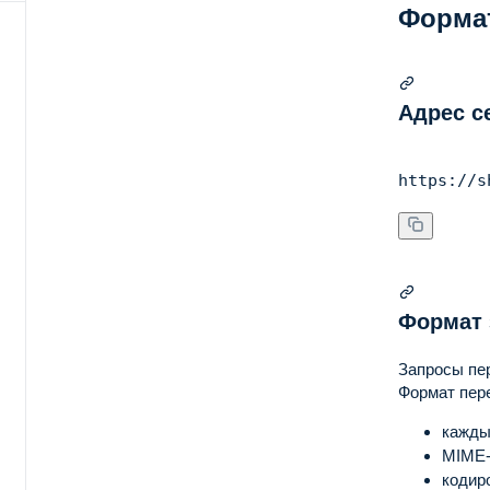
Форма
ций
Адрес с
де
Формат 
Запросы пе
Формат пере
кажды
MIME-
кодир